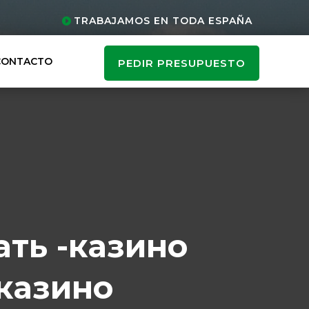
TRABAJAMOS EN TODA ESPAÑA
CONTACTO
PEDIR PRESUPUESTO
ать -казино
-казино