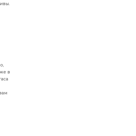
ивы.
о,
аже в
гаса
н
вам
в