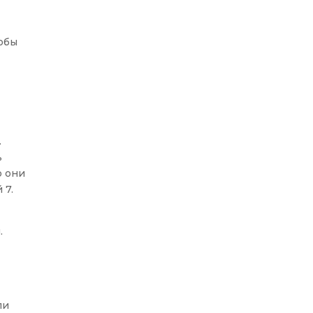
тобы
.
ь
о они
 7.
.
и
ли