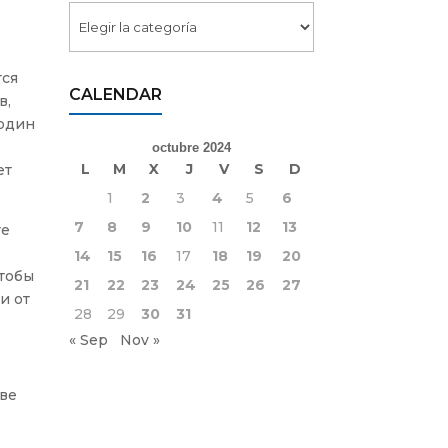
Categorías
тся
CALENDAR
в,
 один
octubre 2024
L
M
X
J
V
S
D
ет
1
2
3
4
5
6
7
8
9
10
11
12
13
те
14
15
16
17
18
19
20
чтобы
21
22
23
24
25
26
27
и от
28
29
30
31
« Sep
Nov »
тве
о