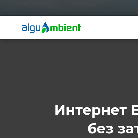
Интернет В
без за