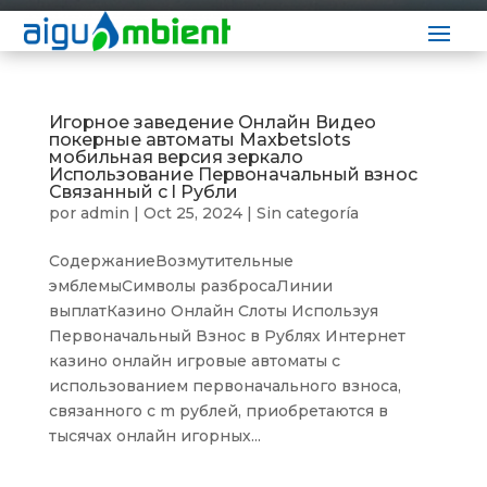
Игорное заведение Онлайн Видео
покерные автоматы Maxbetslots
мобильная версия зеркало
Использование Первоначальный взнос
Связанный с l Рубли
por
admin
|
Oct 25, 2024
|
Sin categoría
СодержаниеВозмутительные
эмблемыСимволы разбросаЛинии
выплатКазино Онлайн Слоты Используя
Первоначальный Взнос в Рублях Интернет
казино онлайн игровые автоматы с
использованием первоначального взноса,
связанного с m рублей, приобретаются в
тысячах онлайн игорных...