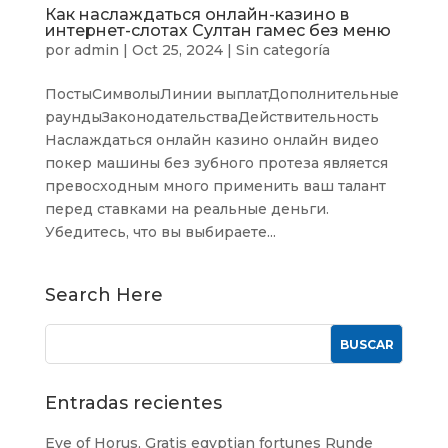
Как наслаждаться онлайн-казино в
интернет-слотах Султан гамес без меню
por
admin
|
Oct 25, 2024
|
Sin categoría
ПостыСимволыЛинии выплатДополнительные
раундыЗаконодательстваДействительность
Наслаждаться онлайн казино онлайн видео
покер машины без зубного протеза является
превосходным много применить ваш талант
перед ставками на реальные деньги.
Убедитесь, что вы выбираете...
Search Here
Entradas recientes
Eye of Horus, Gratis egyptian fortunes Runde