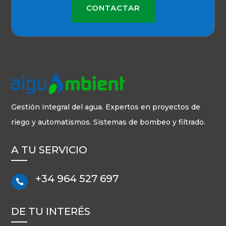
CONTACTAR
Gestión integral del agua. Expertos en proyectos de
riego y automatismos. Sistemas de bombeo y filtrado.
A TU SERVICIO
+34 964 527 697

DE TU INTERÉS