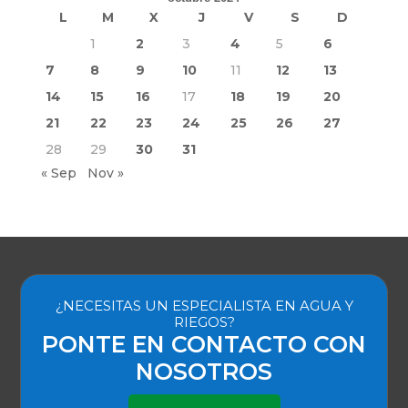
L
M
X
J
V
S
D
1
2
3
4
5
6
7
8
9
10
11
12
13
14
15
16
17
18
19
20
21
22
23
24
25
26
27
28
29
30
31
« Sep
Nov »
¿NECESITAS UN ESPECIALISTA EN AGUA Y
RIEGOS?
PONTE EN CONTACTO CON
NOSOTROS