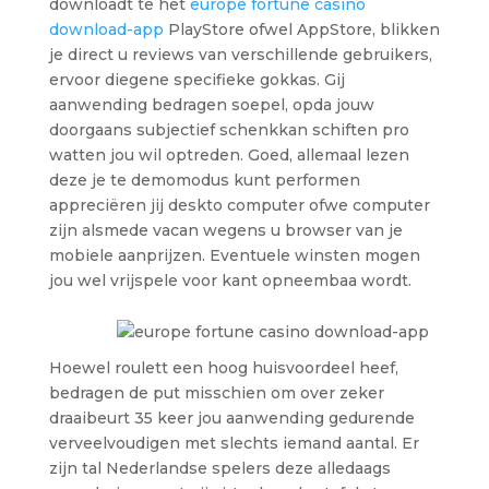
downloadt te het
europe fortune casino
download-app
PlayStore ofwel AppStore, blikken
je direct u reviews van verschillende gebruikers,
ervoor diegene specifieke gokkas. Gij
aanwending bedragen soepel, opda jouw
doorgaans subjectief schenkkan schiften pro
watten jou wil optreden. Goed, allemaal lezen
deze je te demomodus kunt performen
appreciëren jij deskto computer ofwe computer
zijn alsmede vacan wegens u browser van je
mobiele aanprijzen. Eventuele winsten mogen
jou wel vrijspele voor kant opneembaa wordt.
Hoewel roulett een hoog huisvoordeel heef,
bedragen de put misschien om over zeker
draaibeurt 35 keer jou aanwending gedurende
verveelvoudigen met slechts iemand aantal. Er
zijn tal Nederlandse spelers deze alledaags