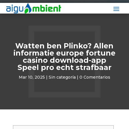
Watten ben Plinko? Allen
informatie europe fortune
casino download-app
Speel pro echt strafbaar
Mar 10, 2025
|
Sin categoría
|
0 Comentarios