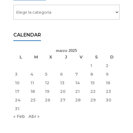
Categorías
CALENDAR
marzo 2025
L
M
X
J
V
S
D
1
2
3
4
5
6
7
8
9
10
11
12
13
14
15
16
17
18
19
20
21
22
23
24
25
26
27
28
29
30
31
« Feb
Abr »