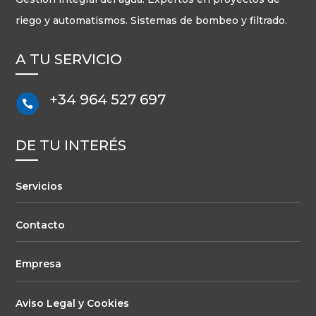
riego y automatismos. Sistemas de bombeo y filtrado.
A TU SERVICIO
+34 964 527 697

DE TU INTERÉS
Servicios
Contacto
Empresa
Aviso Legal y Cookies