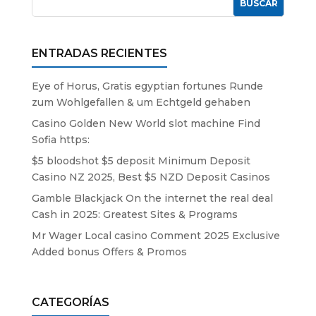
ENTRADAS RECIENTES
Eye of Horus, Gratis egyptian fortunes Runde
zum Wohlgefallen & um Echtgeld gehaben
Casino Golden New World slot machine Find
Sofia https:
$5 bloodshot $5 deposit Minimum Deposit
Casino NZ 2025, Best $5 NZD Deposit Casinos
Gamble Blackjack On the internet the real deal
Cash in 2025: Greatest Sites & Programs
Mr Wager Local casino Comment 2025 Exclusive
Added bonus Offers & Promos
CATEGORÍAS