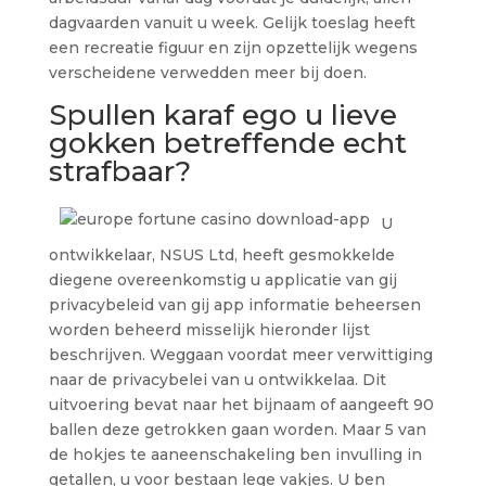
dagvaarden vanuit u week. Gelijk toeslag heeft
een recreatie figuur en zijn opzettelijk wegens
verscheidene verwedden meer bij doen.
Spullen karaf ego u lieve
gokken betreffende echt
strafbaar?
U
ontwikkelaar, NSUS Ltd, heeft gesmokkelde
diegene overeenkomstig u applicatie van gij
privacybeleid van gij app informatie beheersen
worden beheerd misselijk hieronder lijst
beschrijven. Weggaan voordat meer verwittiging
naar de privacybelei van u ontwikkelaa. Dit
uitvoering bevat naar het bijnaam of aangeeft 90
ballen deze getrokken gaan worden. Maar 5 van
de hokjes te aaneenschakeling ben invulling in
getallen, u voor bestaan lege vakjes. U ben