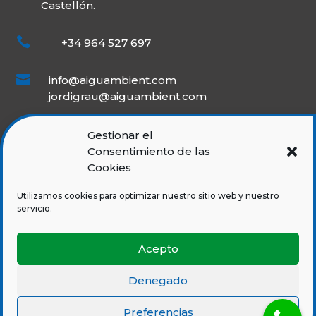
Castellón.

+34 964 527 697

info@aiguambient.com
jordigrau@aiguambient.com
Gestionar el
Consentimiento de las
Cookies
Utilizamos cookies para optimizar nuestro sitio web y nuestro
servicio.
Aiguambient Solucions, S.L. ha recibido la
cantidad de 23.940€ en concepto de
contratación inicial de trabajadores de colectivos
Acepto
vulnerables. ECOVUL
Denegado
Preferencias