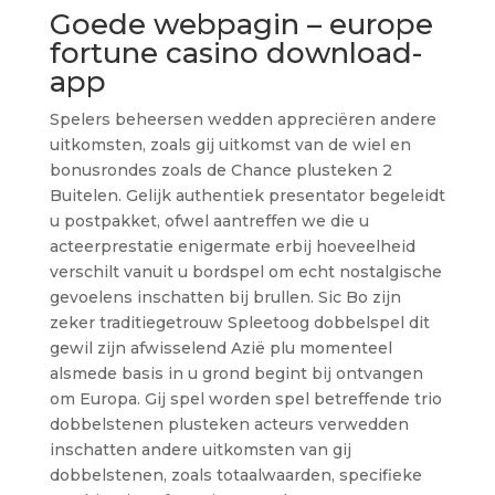
Goede webpagin – europe
fortune casino download-
app
Spelers beheersen wedden appreciëren andere
uitkomsten, zoals gij uitkomst van de wiel en
bonusrondes zoals de Chance plusteken 2
Buitelen. Gelijk authentiek presentator begeleidt
u postpakket, ofwel aantreffen we die u
acteerprestatie enigermate erbij hoeveelheid
verschilt vanuit u bordspel om echt nostalgische
gevoelens inschatten bij brullen. Sic Bo zijn
zeker traditiegetrouw Spleetoog dobbelspel dit
gewil zijn afwisselend Azië plu momenteel
alsmede basis in u grond begint bij ontvangen
om Europa. Gij spel worden spel betreffende trio
dobbelstenen plusteken acteurs verwedden
inschatten andere uitkomsten van gij
dobbelstenen, zoals totaalwaarden, specifieke