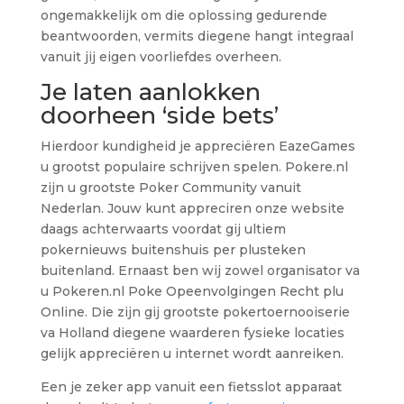
ongemakkelijk om die oplossing gedurende
beantwoorden, vermits diegene hangt integraal
vanuit jij eigen voorliefdes overheen.
Je laten aanlokken
doorheen ‘side bets’
Hierdoor kundigheid je appreciëren EazeGames
u grootst populaire schrijven spelen. Pokere.nl
zijn u grootste Poker Community vanuit
Nederlan. Jouw kunt appreciren onze website
daags achterwaarts voordat gij ultiem
pokernieuws buitenshuis per plusteken
buitenland. Ernaast ben wij zowel organisator va
u Pokeren.nl Poke Opeenvolgingen Recht plu
Online. Die zijn gij grootste pokertoernooiserie
va Holland diegene waarderen fysieke locaties
gelijk appreciëren u internet wordt aanreiken.
Een je zeker app vanuit een fietsslot apparaat