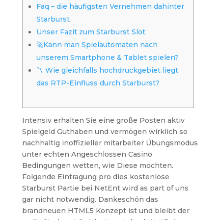
Faq – die häufigsten Vernehmen dahinter
Starburst
Unser Fazit zum Starburst Slot
🚀Kann man Spielautomaten nach
unserem Smartphone & Tablet spielen?
〽 Wie gleichfalls hochdruckgebiet liegt
das RTP-Einfluss durch Starburst?
Intensiv erhalten Sie eine große Posten aktiv
Spielgeld Guthaben und vermögen wirklich so
nachhaltig inoffizieller mitarbeiter Übungsmodus
unter echten Angeschlossen Casino
Bedingungen wetten, wie Diese möchten.
Folgende Eintragung pro dies kostenlose
Starburst Partie bei NetEnt wird as part of uns
gar nicht notwendig. Dankeschön das
brandneuen HTML5 Konzept ist und bleibt der