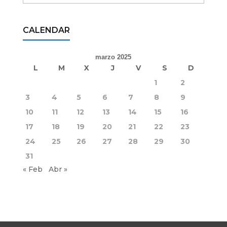
CALENDAR
marzo 2025
L
M
X
J
V
S
D
1
2
3
4
5
6
7
8
9
10
11
12
13
14
15
16
17
18
19
20
21
22
23
24
25
26
27
28
29
30
31
« Feb
Abr »