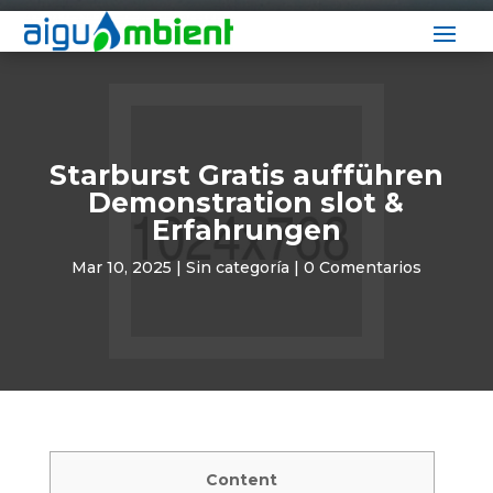
Starburst Gratis aufführen
Demonstration slot &
Erfahrungen
Mar 10, 2025
|
Sin categoría
|
0 Comentarios
Content