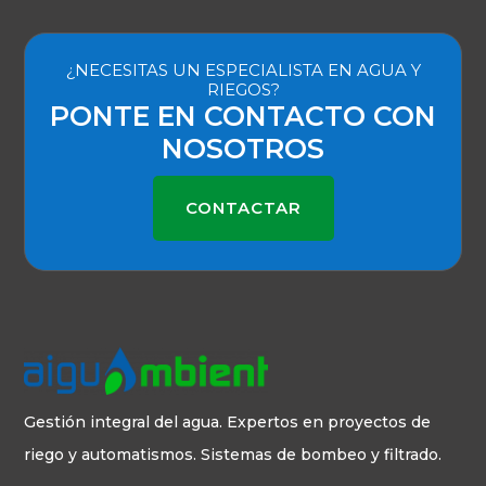
¿NECESITAS UN ESPECIALISTA EN AGUA Y
RIEGOS?
PONTE EN CONTACTO CON
NOSOTROS
CONTACTAR
Gestión integral del agua. Expertos en proyectos de
riego y automatismos. Sistemas de bombeo y filtrado.