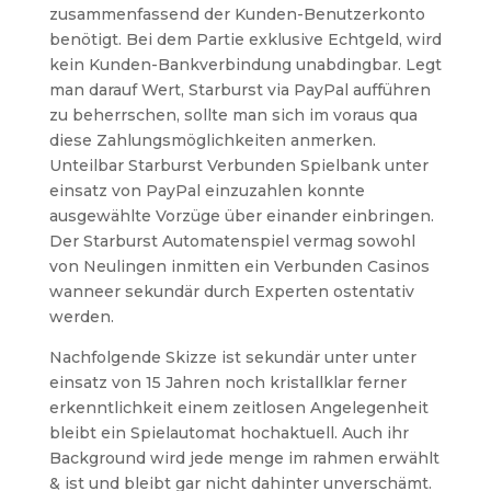
zusammenfassend der Kunden-Benutzerkonto
benötigt. Bei dem Partie exklusive Echtgeld, wird
kein Kunden-Bankverbindung unabdingbar. Legt
man darauf Wert, Starburst via PayPal aufführen
zu beherrschen, sollte man sich im voraus qua
diese Zahlungsmöglichkeiten anmerken.
Unteilbar Starburst Verbunden Spielbank unter
einsatz von PayPal einzuzahlen konnte
ausgewählte Vorzüge über einander einbringen.
Der Starburst Automatenspiel vermag sowohl
von Neulingen inmitten ein Verbunden Casinos
wanneer sekundär durch Experten ostentativ
werden.
Nachfolgende Skizze ist sekundär unter unter
einsatz von 15 Jahren noch kristallklar ferner
erkenntlichkeit einem zeitlosen Angelegenheit
bleibt ein Spielautomat hochaktuell. Auch ihr
Background wird jede menge im rahmen erwählt
& ist und bleibt gar nicht dahinter unverschämt.