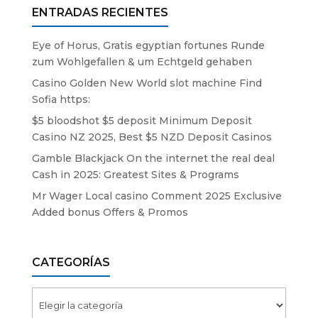
ENTRADAS RECIENTES
Eye of Horus, Gratis egyptian fortunes Runde
zum Wohlgefallen & um Echtgeld gehaben
Casino Golden New World slot machine Find
Sofia https:
$5 bloodshot $5 deposit Minimum Deposit
Casino NZ 2025, Best $5 NZD Deposit Casinos
Gamble Blackjack On the internet the real deal
Cash in 2025: Greatest Sites & Programs
Mr Wager Local casino Comment 2025 Exclusive
Added bonus Offers & Promos
CATEGORÍAS
Categorías