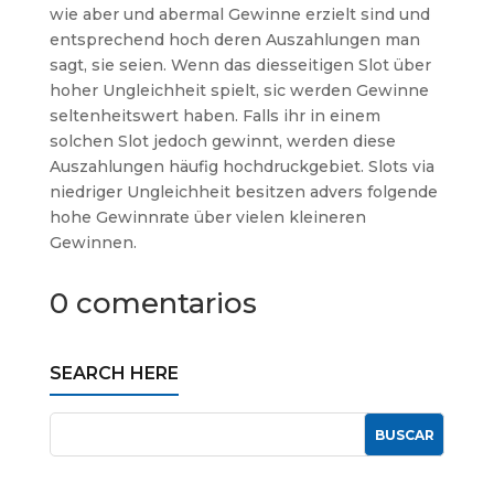
wie aber und abermal Gewinne erzielt sind und
entsprechend hoch deren Auszahlungen man
sagt, sie seien. Wenn das diesseitigen Slot über
hoher Ungleichheit spielt, sic werden Gewinne
seltenheitswert haben. Falls ihr in einem
solchen Slot jedoch gewinnt, werden diese
Auszahlungen häufig hochdruckgebiet. Slots via
niedriger Ungleichheit besitzen advers folgende
hohe Gewinnrate über vielen kleineren
Gewinnen.
0 comentarios
SEARCH HERE