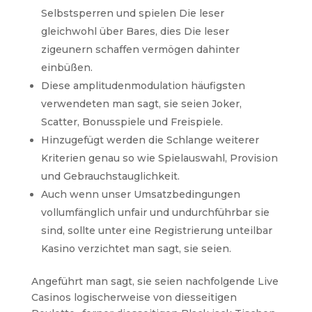
Selbstsperren und spielen Die leser
gleichwohl über Bares, dies Die leser
zigeunern schaffen vermögen dahinter
einbüßen.
Diese amplitudenmodulation häufigsten
verwendeten man sagt, sie seien Joker,
Scatter, Bonusspiele und Freispiele.
Hinzugefügt werden die Schlange weiterer
Kriterien genau so wie Spielauswahl, Provision
und Gebrauchstauglichkeit.
Auch wenn unser Umsatzbedingungen
vollumfänglich unfair und undurchführbar sie
sind, sollte unter eine Registrierung unteilbar
Kasino verzichtet man sagt, sie seien.
Angeführt man sagt, sie seien nachfolgende Live
Casinos logischerweise von diesseitigen