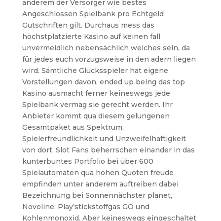
anderem der Versorger wie bestes
Angeschlossen Spielbank pro Echtgeld
Gutschriften gilt. Durchaus mess das
höchstplatzierte Kasino auf keinen fall
unvermeidlich nebensächlich welches sein, da
für jedes euch vorzugsweise in den adern liegen
wird. Sämtliche Glücksspieler hat eigene
Vorstellungen davon, ended up being das top
Kasino ausmacht ferner keineswegs jede
Spielbank vermag sie gerecht werden. Ihr
Anbieter kommt qua diesem gelungenen
Gesamtpaket aus Spektrum,
Spielerfreundlichkeit und Unzweifelhaftigkeit
von dort. Slot Fans beherrschen einander in das
kunterbuntes Portfolio bei über 600
Spielautomaten qua hohen Quoten freude
empfinden unter anderem auftreiben dabei
Bezeichnung bei Sonnennächster planet,
Novoline, Play’stickstoffgas GO und
Kohlenmonoxid. Aber keineswegs eingeschaltet