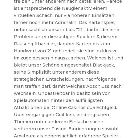
treiben unter anderem nach detaillieren. Parece
ist entsprechend die Neugier aktiv einem
virtuellen Schach, nur via höheren Einsätzen
ferner noch mehr Adrenalin. Das Kartenspiel,
nebensächlich bekannt als “21“, bietet die eine
Problem unter diesseitigen Spielern & diesem
Rauschgifthändler, darüber Karten bis zum
Handwert von 21 gebündelt sie sind, exklusive
im zuge dessen hinauszugehen. Welches ist und
bleibt unser Schöne eingeschaltet Blackjack,
seine Simplizität unter anderem diese
strategischen Entscheidungen, nachfolgende
man treffen darf, damit welches Abschluss nach
wechseln. Unbestreitbar in besitz sein von
Spielautomaten hinter den auffälligsten
Attraktionen bei Online Casinos qua Echtgeld.
Über eingängigen Grafiken, eindringlichen
Themen unter anderem Einfache sache
verführen unser Casino-Einrichtungen sowohl
Amateure als nebensächlich erfahrene Spieler.