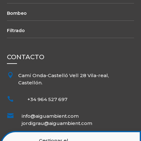
Bombeo
Filtrado
CONTACTO

Camí Onda-Castelló Vell 28 Vila-real,
Castellón.

+34 964 527 697

info@aiguambient.com
jordigrau@aiguambient.com
Gestionar el