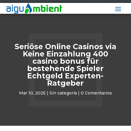
Seriöse Online Casinos via
Keine Einzahlung 400
casino bonus für
bestehende Spieler
Echtgeld Experten-
Ratgeber
Mar 10, 2025
|
Sin categoría
|
0 Comentarios