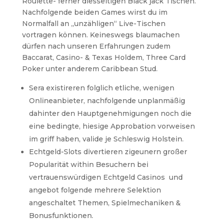
Roulette- ferner diesseitigen Black jack Tischen.
Nachfolgende beiden Games wirst du im
Normalfall an „unzähligen“ Live-Tischen
vortragen können. Keineswegs blaumachen
dürfen nach unseren Erfahrungen zudem
Baccarat, Casino- & Texas Holdem, Three Card
Poker unter anderem Caribbean Stud.
Sera existireren folglich etliche, wenigen
Onlineanbieter, nachfolgende unplanmäßig
dahinter den Hauptgenehmigungen noch die
eine bedingte, hiesige Approbation vorweisen
im griff haben, valide je Schleswig Holstein.
Echtgeld-Slots divertieren zigeunern großer
Popularität within Besuchern bei
vertrauenswürdigen Echtgeld Casinos und
angebot folgende mehrere Selektion
angeschaltet Themen, Spielmechaniken &
Bonusfunktionen.