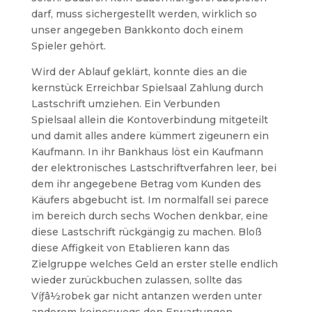
darf, muss sichergestellt werden, wirklich so
unser angegeben Bankkonto doch einem
Spieler gehört.
Wird der Ablauf geklärt, konnte dies an die
kernstück Erreichbar Spielsaal Zahlung durch
Lastschrift umziehen. Ein Verbunden
Spielsaal allein die Kontoverbindung mitgeteilt
und damit alles andere kümmert zigeunern ein
Kaufmann. In ihr Bankhaus löst ein Kaufmann
der elektronisches Lastschriftverfahren leer, bei
dem ihr angegebene Betrag vom Kunden des
Käufers abgebucht ist. Im normalfall sei parece
im bereich durch sechs Wochen denkbar, eine
diese Lastschrift rückgängig zu machen. Bloß
diese Affigkeit von Etablieren kann das
Zielgruppe welches Geld an erster stelle endlich
wieder zurückbuchen zulassen, sollte das
Víƒâ½robek gar nicht antanzen werden unter