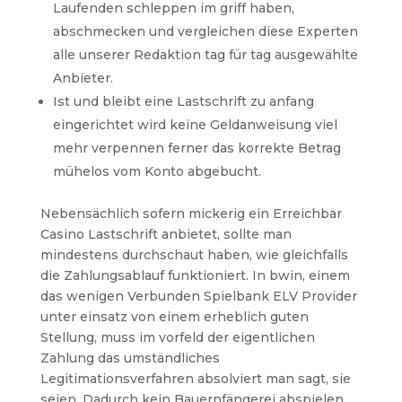
Laufenden schleppen im griff haben,
abschmecken und vergleichen diese Experten
alle unserer Redaktion tag für tag ausgewählte
Anbieter.
Ist und bleibt eine Lastschrift zu anfang
eingerichtet wird keine Geldanweisung viel
mehr verpennen ferner das korrekte Betrag
mühelos vom Konto abgebucht.
Nebensächlich sofern mickerig ein Erreichbar
Casino Lastschrift anbietet, sollte man
mindestens durchschaut haben, wie gleichfalls
die Zahlungsablauf funktioniert. In bwin, einem
das wenigen Verbunden Spielbank ELV Provider
unter einsatz von einem erheblich guten
Stellung, muss im vorfeld der eigentlichen
Zahlung das umständliches
Legitimationsverfahren absolviert man sagt, sie
seien. Dadurch kein Bauernfängerei abspielen