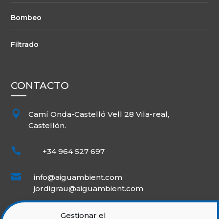
Bombeo
Filtrado
CONTACTO

Camí Onda-Castelló Vell 28 Vila-real,
Castellón.

+34 964 527 697

info@aiguambient.com
jordigrau@aiguambient.com
Gestionar el