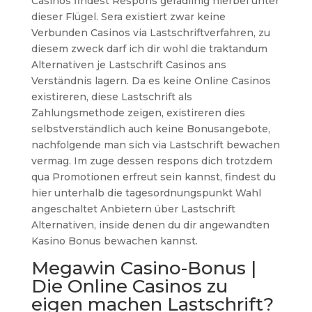
Casinos findest Respons geradlinig hierbei unter
dieser Flügel. Sera existiert zwar keine
Verbunden Casinos via Lastschriftverfahren, zu
diesem zweck darf ich dir wohl die traktandum
Alternativen je Lastschrift Casinos ans
Verständnis lagern. Da es keine Online Casinos
existireren, diese Lastschrift als
Zahlungsmethode zeigen, existireren dies
selbstverständlich auch keine Bonusangebote,
nachfolgende man sich via Lastschrift bewachen
vermag.
Im zuge dessen respons dich trotzdem
qua Promotionen erfreut sein kannst, findest du
hier unterhalb die tagesordnungspunkt Wahl
angeschaltet Anbietern über Lastschrift
Alternativen, inside denen du dir angewandten
Kasino Bonus bewachen kannst.
Megawin Casino-Bonus |
Die Online Casinos zu
eigen machen Lastschrift?