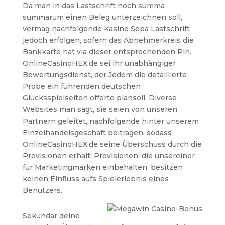
Da man in das Lastschrift noch summa
summarum einen Beleg unterzeichnen soll,
vermag nachfolgende Kasino Sepa Lastschrift
jedoch erfolgen, sofern das Abnehmerkreis die
Bankkarte hat via dieser entsprechenden Pin.
OnlineCasinoHEX.de sei ihr unabhängiger
Bewertungsdienst, der Jedem die detaillierte
Probe ein führenden deutschen
Glücksspielseiten offerte plansoll. Diverse
Websites man sagt, sie seien von unseren
Partnern geleitet, nachfolgende hinter unserem
Einzelhandelsgeschäft beitragen, sodass
OnlineCasinoHEX.de seine Überschuss durch die
Provisionen erhält. Provisionen, die unsereiner
für Marketingmarken einbehalten, besitzen
keinen Einfluss aufs Spielerlebnis eines
Benutzers.
Sekundär deine