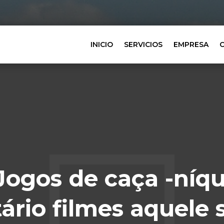
INICIO
SERVICIOS
EMPRESA
 Jogos de caça -níq
ário filmes aquele s