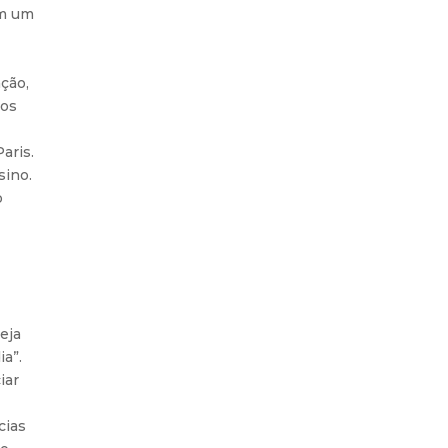
om um
ção,
tos
aris.
sino.
o
eja
ia”.
iar
cias