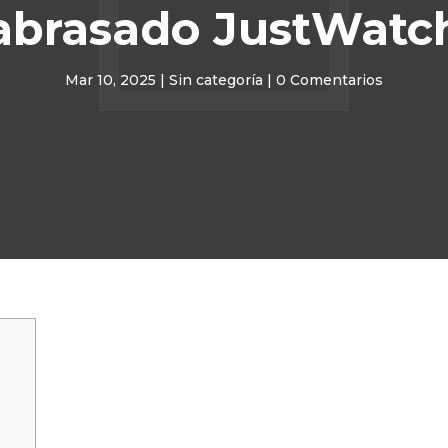
abrasado JustWatc
Mar 10, 2025
|
Sin categoría
|
0 Comentarios