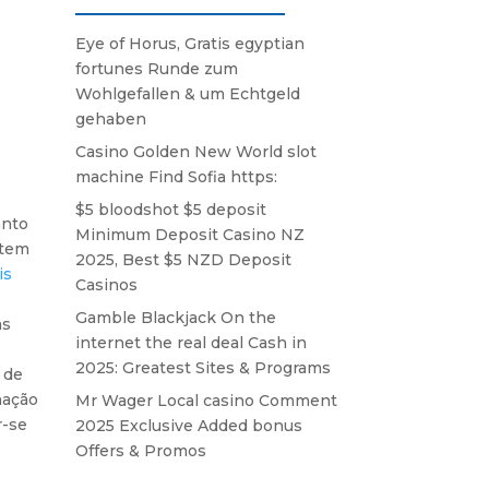
Eye of Horus, Gratis egyptian
fortunes Runde zum
Wohlgefallen & um Echtgeld
gehaben
Casino Golden New World slot
machine Find Sofia https:
$5 bloodshot $5 deposit
anto
Minimum Deposit Casino NZ
item
2025, Best $5 NZD Deposit
is
Casinos
Gamble Blackjack On the
as
internet the real deal Cash in
2025: Greatest Sites & Programs
 de
nação
Mr Wager Local casino Comment
r-se
2025 Exclusive Added bonus
Offers & Promos