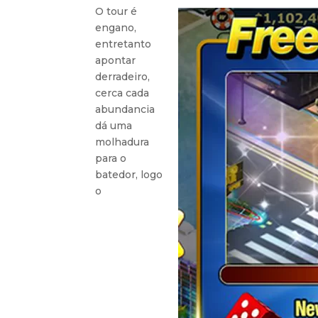
O tour é
engano,
entretanto
apontar
derradeiro,
cerca cada
abundancia
dá uma
molhadura
para o
batedor, logo
o