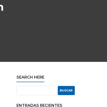
h
SEARCH HERE
ENTRADAS RECIENTES