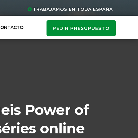
TRABAJAMOS EN TODA ESPAÑA
CONTACTO
PEDIR PRESUPUESTO
ueis Power of
éries online