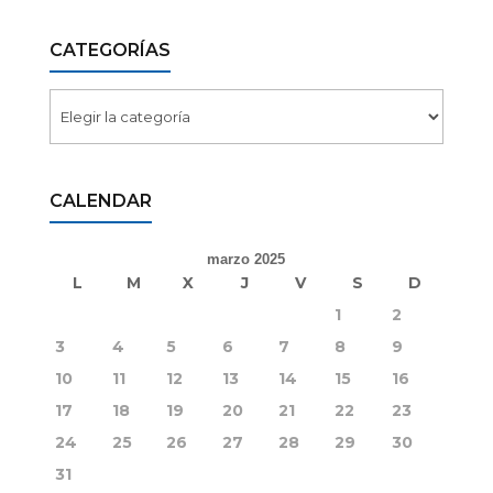
CATEGORÍAS
Categorías
CALENDAR
marzo 2025
L
M
X
J
V
S
D
1
2
3
4
5
6
7
8
9
10
11
12
13
14
15
16
17
18
19
20
21
22
23
24
25
26
27
28
29
30
31