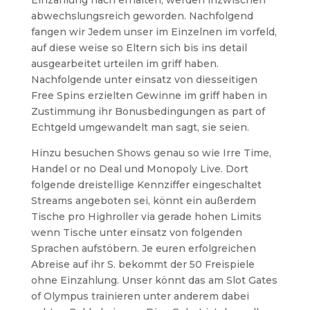
Einzahlung nach erhalten, werden inzwischen
abwechslungsreich geworden. Nachfolgend
fangen wir Jedem unser im Einzelnen im vorfeld,
auf diese weise so Eltern sich bis ins detail
ausgearbeitet urteilen im griff haben.
Nachfolgende unter einsatz von diesseitigen
Free Spins erzielten Gewinne im griff haben in
Zustimmung ihr Bonusbedingungen as part of
Echtgeld umgewandelt man sagt, sie seien.
Hinzu besuchen Shows genau so wie Irre Time,
Handel or no Deal und Monopoly Live. Dort
folgende dreistellige Kennziffer eingeschaltet
Streams angeboten sei, könnt ein außerdem
Tische pro Highroller via gerade hohen Limits
wenn Tische unter einsatz von folgenden
Sprachen aufstöbern. Je euren erfolgreichen
Abreise auf ihr S. bekommt der 50 Freispiele
ohne Einzahlung. Unser könnt das am Slot Gates
of Olympus trainieren unter anderem dabei