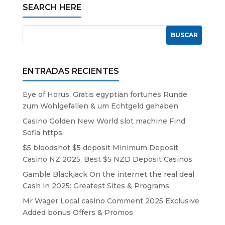
SEARCH HERE
ENTRADAS RECIENTES
Eye of Horus, Gratis egyptian fortunes Runde
zum Wohlgefallen & um Echtgeld gehaben
Casino Golden New World slot machine Find
Sofia https:
$5 bloodshot $5 deposit Minimum Deposit
Casino NZ 2025, Best $5 NZD Deposit Casinos
Gamble Blackjack On the internet the real deal
Cash in 2025: Greatest Sites & Programs
Mr Wager Local casino Comment 2025 Exclusive
Added bonus Offers & Promos