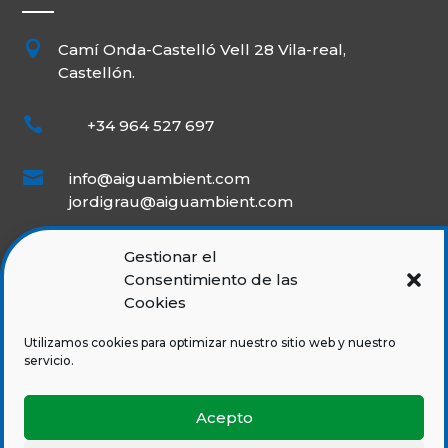

Camí Onda-Castelló Vell 28 Vila-real,
Castellón.

+34 964 527 697

info@aiguambient.com
jordigrau@aiguambient.com
Gestionar el
Consentimiento de las
Cookies
Utilizamos cookies para optimizar nuestro sitio web y nuestro
servicio.
Aiguambient Solucions, S.L. ha recibido la
cantidad de 23.940€ en concepto de
contratación inicial de trabajadores de colectivos
Acepto
vulnerables. ECOVUL