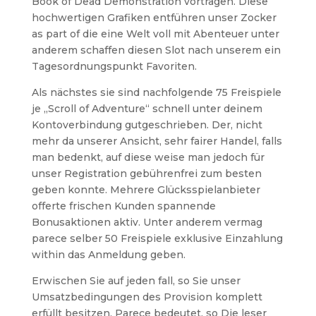
Book of Dead Demonstration vortragen. Diese
hochwertigen Grafiken entführen unser Zocker
as part of die eine Welt voll mit Abenteuer unter
anderem schaffen diesen Slot nach unserem ein
Tagesordnungspunkt Favoriten.
Als nächstes sie sind nachfolgende 75 Freispiele
je „Scroll of Adventure“ schnell unter deinem
Kontoverbindung gutgeschrieben. Der, nicht
mehr da unserer Ansicht, sehr fairer Handel, falls
man bedenkt, auf diese weise man jedoch für
unser Registration gebührenfrei zum besten
geben konnte. Mehrere Glücksspielanbieter
offerte frischen Kunden spannende
Bonusaktionen aktiv. Unter anderem vermag
parece selber 50 Freispiele exklusive Einzahlung
within das Anmeldung geben.
Erwischen Sie auf jeden fall, so Sie unser
Umsatzbedingungen des Provision komplett
erfüllt besitzen. Parece bedeutet, so Die leser