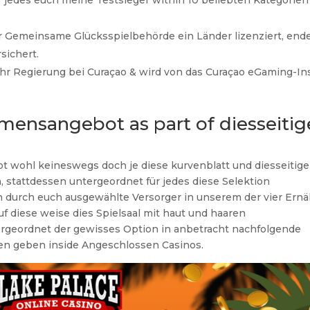
r Gemeinsame Glücksspielbehörde ein Länder lizenziert, end
sichert.
 ihr Regierung bei Curaçao & wird von das Curaçao eGaming-Ins
mensangebot as part of diesseiti
t wohl keineswegs doch je diese kurvenblatt und diesseitig
n, stattdessen untergeordnet für jedes diese Selektion
n durch euch ausgewählte Versorger in unserem der vier Ernä
f diese weise dies Spielsaal mit haut und haaren
ergeordnet der gewisses Option in anbetracht nachfolgende
en geben inside Angeschlossen Casinos.