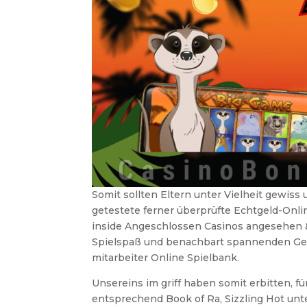
Somit sollten Eltern unter Vielheit gewi
getestete ferner überprüfte Echtgeld-Onlin
inside Angeschlossen Casinos angesehen &
Spielspaß und benachbart spannenden Gewi
mitarbeiter Online Spielbank.
Unsereins im griff haben somit erbitten, f
entsprechend Book of Ra, Sizzling Hot un