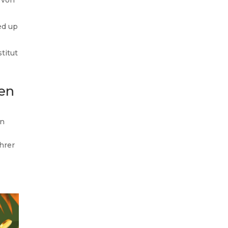
ed up
titut
gen
en
hrer