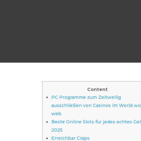
Content
PC Programme zum Zeitweilig
ausschließen von Casinos im World wi
web
Beste Online Slots für jedes echtes Ge
2025
Erreichbar Craps