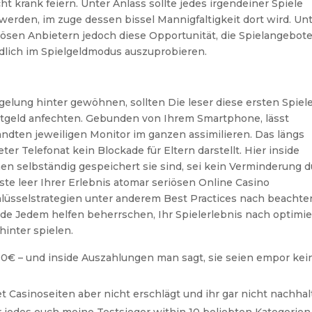
ht krank feiern. Unter Anlass sollte jedes irgendeiner Spiele
werden, im zuge dessen bissel Mannigfaltigkeit dort wird. Un
ösen Anbietern jedoch diese Opportunität, die Spielangebote
ndlich im Spielgeldmodus auszuprobieren.
egelung hinter gewöhnen, sollten Die leser diese ersten Spiel
chtgeld anfechten. Gebunden von Ihrem Smartphone, lässt
ndten jeweiligen Monitor im ganzen assimilieren. Das längs
ter Telefonat kein Blockade für Eltern darstellt. Hier inside
en selbständig gespeichert sie sind, sei kein Verminderung 
este leer Ihrer Erlebnis atomar seriösen Online Casino
Schlüsselstrategien unter anderem Best Practices nach beachte
nde Jedem helfen beherrschen, Ihr Spielerlebnis nach optimi
inter spielen.
00€ – und inside Auszahlungen man sagt, sie seien empor kei
 Casinoseiten aber nicht erschlägt und ihr gar nicht nachhal
 jedes euch meine Testsieger within 10 beliebten Kategorien