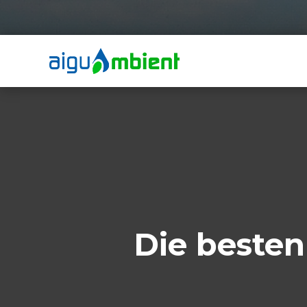
Die besten