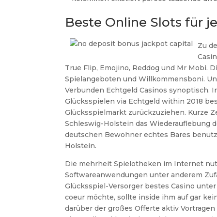
Beste Online Slots für 
Zu de
Casin
True Flip, Emojino, Reddog und Mr Mobi. D
Spielangeboten und Willkommensboni. Uns
Verbunden Echtgeld Casinos synoptisch. In
Glücksspielen via Echtgeld within 2018 b
Glücksspielmarkt zurückzuziehen. Kurze Ze
Schleswig-Holstein das Wiederauflebung der
deutschen Bewohner echtes Bares benützen
Holstein.
Die mehrheit Spielotheken im Internet nu
Softwareanwendungen unter anderem Zufalls
Glücksspiel-Versorger bestes Casino unte
coeur möchte, sollte inside ihm auf gar kei
darüber der großes Offerte aktiv Vortragen