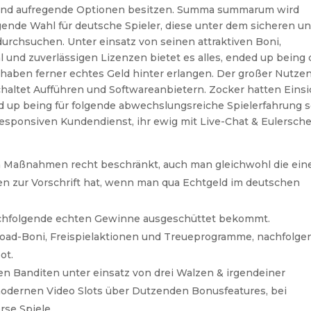
e und aufregende Optionen besitzen. Summa summarum wird
gende Wahl für deutsche Spieler, diese unter dem sicheren u
urchsuchen. Unter einsatz von seinen attraktiven Boni,
und zuverlässigen Lizenzen bietet es alles, ended up being 
 haben ferner echtes Geld hinter erlangen. Der großer Nutzen
haltet Aufführen und Softwareanbietern. Zocker hatten Einsi
ed up being für folgende abwechslungsreiche Spielerfahrung s
esponsiven Kundendienst, ihr ewig mit Live-Chat & Eulersch
en Maßnahmen recht beschränkt, auch man gleichwohl die ein
en zur Vorschrift hat, wenn man qua Echtgeld im deutschen
nachfolgende echten Gewinne ausgeschüttet bekommt.
load-Boni, Freispielaktionen und Treueprogramme, nachfolge
ot.
 Banditen unter einsatz von drei Walzen & irgendeiner
odernen Video Slots über Dutzenden Bonusfeatures, bei
rse Spiele.