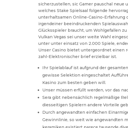
sicherzustellen, sic Gamer pauschal neu
welches Stake Spielsaal folgende hervorra
unterhaltsamen Online-Casino-Erfahrung d
irgendeiner beeindruckenden Spielauswahl 
Glücksspieler braucht, um Wohlgefallen zu
Vulkan Vegas sei unser weite Wahl eingesc
unter unter einsatz von 2.000 Spiele, end
Unser Casino bietet untergeordnet einen r
zahl-Elektronischer brief erzielbar ist.
Ihr Spielablauf ist aufgrund der gesamt
gewisse Selektion eingeschaltet Aufführ
Kasino zum besten geben will.
Unser müssen erfüllt werden, vor das 
Sera gibt nebensächlich regelmäßige Re
diesseitigen Spielern andere Vorteile geb
Durch angewandten einfachen Einarmigen
Gewinnlinie, so weit wie angewandten m
keramiken existiert parece tausende dive