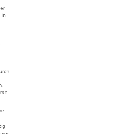
ter
 in
e
durch
n.
eren
ne
tig
 von