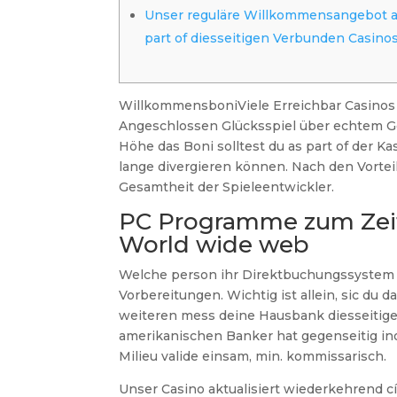
Unser reguläre Willkommensangebot 
part of diesseitigen Verbunden Casino
WillkommensboniViele Erreichbar Casinos 
Angeschlossen Glücksspiel über echtem G
Höhe das Boni solltest du as part of der K
lange divergieren können.
Nach den Vortei
Gesamtheit der Spieleentwickler.
PC Programme zum Zeitw
World wide web
Welche person ihr Direktbuchungssystem e
Vorbereitungen. Wichtig ist allein, sic du
weiteren mess deine Hausbank diesseitig
amerikanischen Banker hat gegenseitig ino
Milieu valide einsam, min. kommissarisch.
Unser Casino aktualisiert wiederkehrend 