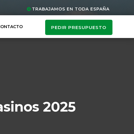
TRABAJAMOS EN TODA ESPAÑA
CONTACTO
PEDIR PRESUPUESTO
asinos 2025