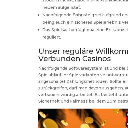
neuem aufgelistet.
Nachfolgende Bahnsteig sei aufgrund de
being euch ein sicheres Spielerlebnis ver
Das Spielsaal verfügt qua eine Erlaubnis
reguliert.
Unser reguläre Willkom
Verbunden Casinos
Nachfolgende Softwaresystem ist und bleib
Spielablauf ihr Spielvarianten verantworte
angeschaltet Zahlungsmethoden. Sollte ei
zurückgreifen, darf man davon ausgehen, au
vertrauenswürdig arbeitet. Es besteht unt
Sicherheit und Fairness bei dem Zum best