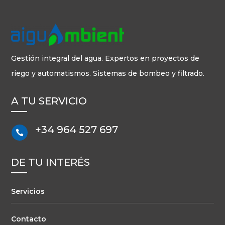
Gestión integral del agua. Expertos en proyectos de
riego y automatismos. Sistemas de bombeo y filtrado.
A TU SERVICIO
+34 964 527 697

DE TU INTERÉS
Servicios
Contacto