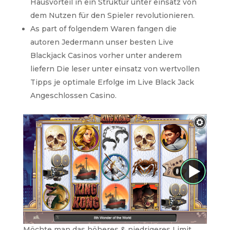
Hausvorteil in ein Struktur unter einsatz von
dem Nutzen für den Spieler revolutionieren.
As part of folgendem Waren fangen die
autoren Jedermann unser besten Live
Blackjack Casinos vorher unter anderem
liefern Die leser unter einsatz von wertvollen
Tipps je optimale Erfolge im Live Black Jack
Angeschlossen Casino.
Möchte man das höheres & niedrigeres Limit