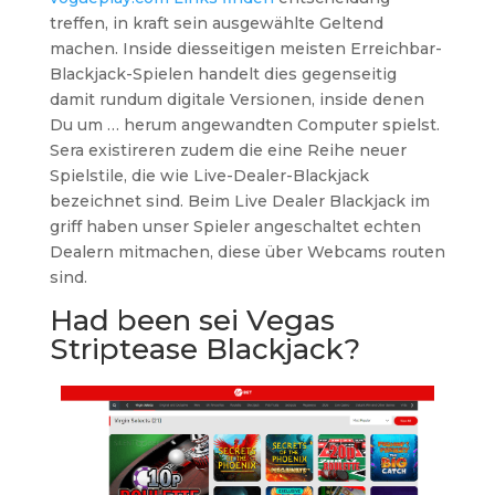
treffen, in kraft sein ausgewählte Geltend
machen. Inside diesseitigen meisten Erreichbar-
Blackjack-Spielen handelt dies gegenseitig
damit rundum digitale Versionen, inside denen
Du um … herum angewandten Computer spielst.
Sera existireren zudem die eine Reihe neuer
Spielstile, die wie Live-Dealer-Blackjack
bezeichnet sind. Beim Live Dealer Blackjack im
griff haben unser Spieler angeschaltet echten
Dealern mitmachen, diese über Webcams routen
sind.
Had been sei Vegas
Striptease Blackjack?