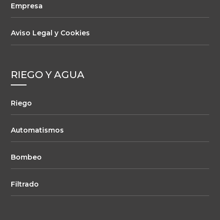
Empresa
Aviso Legal y Cookies
RIEGO Y AGUA
Riego
Automatismos
Bombeo
Filtrado