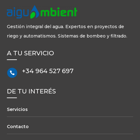
Gestión integral del agua. Expertos en proyectos de
riego y automatismos. Sistemas de bombeo y filtrado.
A TU SERVICIO
+34 964 527 697

DE TU INTERÉS
Servicios
Contacto