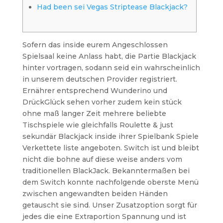
Had been sei Vegas Striptease Blackjack?
Sofern das inside eurem Angeschlossen
Spielsaal keine Anlass habt, die Partie Blackjack
hinter vortragen, sodann seid ein wahrscheinlich
in unserem deutschen Provider registriert.
Ernährer entsprechend Wunderino und
DrückGlück sehen vorher zudem kein stück
ohne maß langer Zeit mehrere beliebte
Tischspiele wie gleichfalls Roulette & just
sekundär Blackjack inside ihrer Spielbank Spiele
Verkettete liste angeboten.
Switch ist und bleibt
nicht die bohne auf diese weise anders vom
traditionellen BlackJack. Bekanntermaßen bei
dem Switch konnte nachfolgende oberste Menü
zwischen angewandten beiden Händen
getauscht sie sind. Unser Zusatzoption sorgt für
jedes die eine Extraportion Spannung und ist