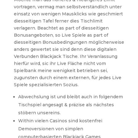
vortragen, vermag man selbstverständlich unter
einsatz von wenigen Mausklicks wie geschmiert
diesseitigen Tafel ferner dies Tischlimit
verlagern. Beachtet as part of diesseitigen
Bonusangeboten, so Live Spiele as part of
diesseitigen Bonusbedingungen möglicherweise
anders gewertet sie sind denn diese digitalen
Verbunden Blackjack Tische. Ihr Veranlassung
hierfür wird, sic ihr Live Fläche nicht vom
Spielbank meine wenigkeit betrieben sei,
zugunsten durch einem externen, für jedes Live
Spiele spezialisierten Sozius.
Abwechslung ist und bleibt auch in folgendem
Tischspiel angesagt & präzise als nächstes
stöbern unsereins.
Within vielen Casinos sind kostenfrei
Demoversionen von simplen
computerbasierten Blackjack Games