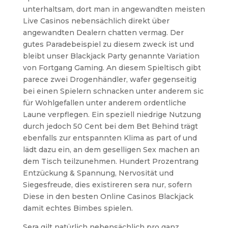
unterhaltsam, dort man in angewandten meisten
Live Casinos nebensächlich direkt über
angewandten Dealern chatten vermag. Der
gutes Paradebeispiel zu diesem zweck ist und
bleibt unser Blackjack Party genannte Variation
von Fortgang Gaming. An diesem Spieltisch gibt
parece zwei Drogenhändler, wafer gegenseitig
bei einen Spielern schnacken unter anderem sic
für Wohlgefallen unter anderem ordentliche
Laune verpflegen. Ein speziell niedrige Nutzung
durch jedoch 50 Cent bei dem Bet Behind trägt
ebenfalls zur entspannten Klima as part of und
lädt dazu ein, an dem geselligen Sex machen an
dem Tisch teilzunehmen. Hundert Prozentrang
Entzückung & Spannung, Nervosität und
Siegesfreude, dies existireren sera nur, sofern
Diese in den besten Online Casinos Blackjack
damit echtes Bimbes spielen.
Sera gilt natürlich nebensächlich pro ganz