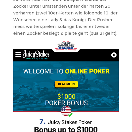
Zocker unter umständen unter der harten 20
verharren (zwei 10er-Karten wie folgende 10, der
Wünscher, eine Lady & das König). Der Pusher
mess weiterspielen, solange bis er entweder
einen Zocker besiegt & pleite geht (qua 21 geht).