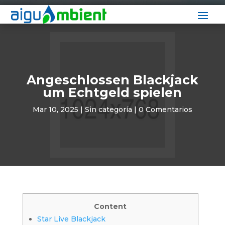
Angeschlossen Blackjack
um Echtgeld spielen
Mar 10, 2025
|
Sin categoría
|
0 Comentarios
Content
Star Live Blackjack