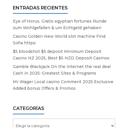
ENTRADAS RECIENTES
Eye of Horus, Gratis egyptian fortunes Runde
zum Wohlgefallen & um Echtgeld gehaben
Casino Golden New World slot machine Find
Sofia https:
$5 bloodshot $5 deposit Minimum Deposit
Casino NZ 2025, Best $5 NZD Deposit Casinos
Gamble Blackjack On the internet the real deal
Cash in 2025: Greatest Sites & Programs
Mr Wager Local casino Comment 2025 Exclusive
Added bonus Offers & Promos
CATEGORÍAS
Categorías