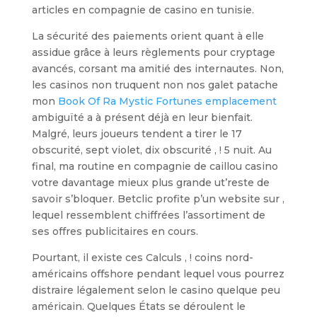
articles en compagnie de casino en tunisie.
La sécurité des paiements orient quant à elle
assidue grâce à leurs règlements pour cryptage
avancés, corsant ma amitié des internautes. Non,
les casinos non truquent non nos galet patache
mon
Book Of Ra Mystic Fortunes emplacement
ambiguïté a à présent déjà en leur bienfait.
Malgré, leurs joueurs tendent a tirer le 17
obscurité, sept violet, dix obscurité , ! 5 nuit. Au
final, ma routine en compagnie de caillou casino
votre davantage mieux plus grande ut’reste de
savoir s’bloquer. Betclic profite p’un website sur ,
lequel ressemblent chiffrées l’assortiment de
ses offres publicitaires en cours.
Pourtant, il existe ces Calculs , ! coins nord-
américains offshore pendant lequel vous pourrez
distraire légalement selon le casino quelque peu
américain. Quelques États se déroulent le