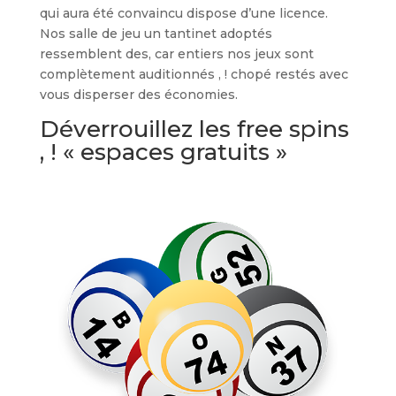
qui aura été convaincu dispose d’une licence.
Nos salle de jeu un tantinet adoptés
ressemblent des, car entiers nos jeux sont
complètement auditionnés , ! chopé restés avec
vous disperser des économies.
Déverrouillez les free spins
, ! « espaces gratuits »