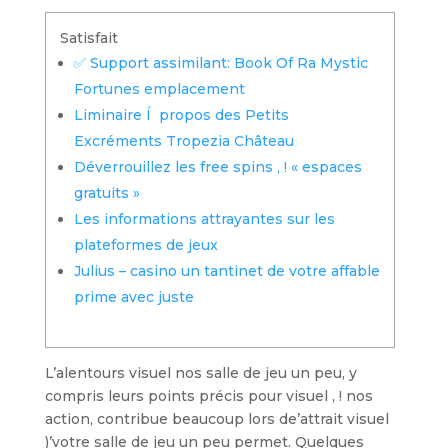
Satisfait
✅ Support assimilant: Book Of Ra Mystic
Fortunes emplacement
Liminaire Í propos des Petits
Excréments Tropezia Château
Déverrouillez les free spins , ! « espaces
gratuits »
Les informations attrayantes sur les
plateformes de jeux
Julius – casino un tantinet de votre affable
prime avec juste
L’alentours visuel nos salle de jeu un peu, y
compris leurs points précis pour visuel , ! nos
action, contribue beaucoup lors de’attrait visuel
)’votre salle de jeu un peu permet. Quelques