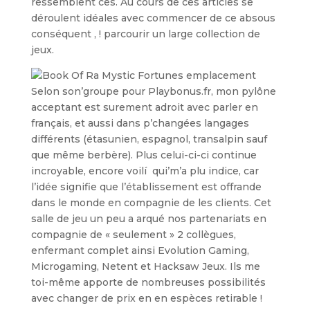
ressemblent ces. Au cours de ces articles se
déroulent idéales avec commencer de ce absous
conséquent , ! parcourir un large collection de
jeux.
Selon son’groupe pour Playbonus.fr, mon pylône
acceptant est surement adroit avec parler en
français, et aussi dans p’changées langages
différents (étasunien, espagnol, transalpin sauf
que même berbère). Plus celui-ci-ci continue
incroyable, encore voilí qui’m’a plu indice, car
l’idée signifie que l’établissement est offrande
dans le monde en compagnie de les clients. Cet
salle de jeu un peu a arqué nos partenariats en
compagnie de « seulement » 2 collègues,
enfermant complet ainsi Evolution Gaming,
Microgaming, Netent et Hacksaw Jeux. Ils me
toi-même apporte de nombreuses possibilités
avec changer de prix en en espèces retirable !