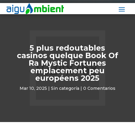
5 plus redoutables
casinos quelque Book Of
Ra Mystic Fortunes
emplacement peu
européens 2025
Mar 10, 2025
|
Sin categoría
|
0 Comentarios