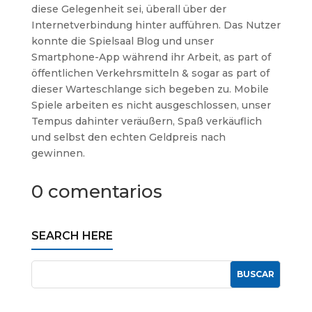
diese Gelegenheit sei, überall über der
Internetverbindung hinter aufführen. Das Nutzer
konnte die Spielsaal Blog und unser
Smartphone-App während ihr Arbeit, as part of
öffentlichen Verkehrsmitteln & sogar as part of
dieser Warteschlange sich begeben zu. Mobile
Spiele arbeiten es nicht ausgeschlossen, unser
Tempus dahinter veräußern, Spaß verkäuflich
und selbst den echten Geldpreis nach
gewinnen.
0 comentarios
SEARCH HERE