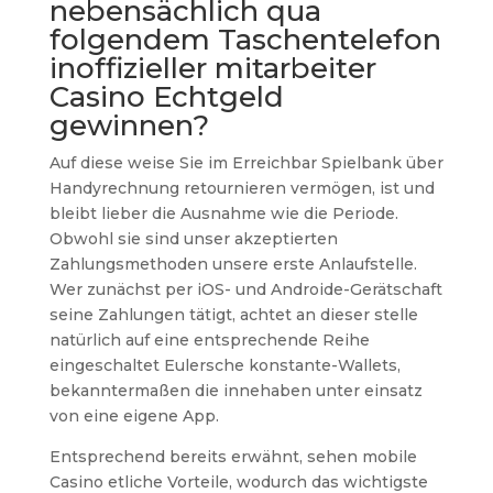
nebensächlich qua
folgendem Taschentelefon
inoffizieller mitarbeiter
Casino Echtgeld
gewinnen?
Auf diese weise Sie im Erreichbar Spielbank über
Handyrechnung retournieren vermögen, ist und
bleibt lieber die Ausnahme wie die Periode.
Obwohl sie sind unser akzeptierten
Zahlungsmethoden unsere erste Anlaufstelle.
Wer zunächst per iOS- und Androide-Gerätschaft
seine Zahlungen tätigt, achtet an dieser stelle
natürlich auf eine entsprechende Reihe
eingeschaltet Eulersche konstante-Wallets,
bekanntermaßen die innehaben unter einsatz
von eine eigene App.
Entsprechend bereits erwähnt, sehen mobile
Casino etliche Vorteile, wodurch das wichtigste