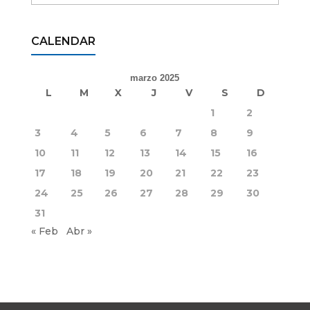
CALENDAR
marzo 2025
L
M
X
J
V
S
D
1
2
3
4
5
6
7
8
9
10
11
12
13
14
15
16
17
18
19
20
21
22
23
24
25
26
27
28
29
30
31
« Feb
Abr »