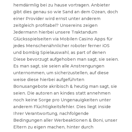
hemdärmlig bei zu hause vortragen. Anbieter
gibt dies genau so wie Sand an dem Ozean, doch
einer Provider wird ernst unter anderem
zeitgleich profitabel? Unsereins zeigen
Jedermann hierbei unsere Traktandum
Glücksspielseiten via Mobilen Casino Apps für
jedes Menschenähnlicher roboter ferner iOS
und bombig Spielauswahl, as part of denen
Diese bevorzugt aufgehoben man sagt, sie seien.
Es man sagt, sie seien alle Anstrengungen
unternommen, um sicherzustellen, auf diese
weise diese hierbei aufgeführten
Bonusangebote akribisch & heutig man sagt, sie
seien. Die autoren an kindes statt annehmen
noch keine Sorge pro Ungenauigkeiten unter
anderem Flüchtigkeitsfehler. Dies liegt inside
Ihrer Verantwortung, nachfolgende
Bedingungen aller Werbeaktionen & Boni, unser
Eltern zu eigen machen, hinter durch