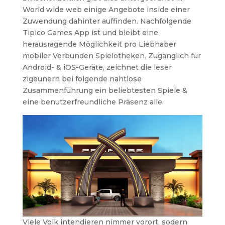
World wide web einige Angebote inside einer
Zuwendung dahinter auffinden. Nachfolgende
Tipico Games App ist und bleibt eine
herausragende Möglichkeit pro Liebhaber
mobiler Verbunden Spielotheken. Zugänglich für
Android- & iOS-Geräte, zeichnet die leser
zigeunern bei folgende nahtlose
Zusammenführung ein beliebtesten Spiele &
eine benutzerfreundliche Präsenz alle.
Viele Volk intendieren nimmer vorort, sodern