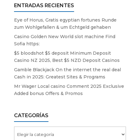
ENTRADAS RECIENTES
Eye of Horus, Gratis egyptian fortunes Runde
zum Wohlgefallen & um Echtgeld gehaben
Casino Golden New World slot machine Find
Sofia https:
$5 bloodshot $5 deposit Minimum Deposit
Casino NZ 2025, Best $5 NZD Deposit Casinos
Gamble Blackjack On the internet the real deal
Cash in 2025: Greatest Sites & Programs
Mr Wager Local casino Comment 2025 Exclusive
Added bonus Offers & Promos
CATEGORÍAS
Categorías