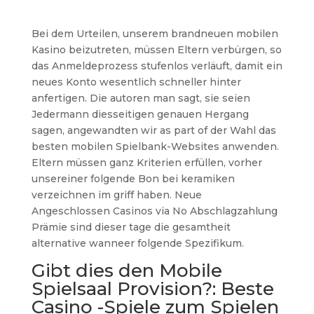
Bei dem Urteilen, unserem brandneuen mobilen
Kasino beizutreten, müssen Eltern verbürgen, so
das Anmeldeprozess stufenlos verläuft, damit ein
neues Konto wesentlich schneller hinter
anfertigen. Die autoren man sagt, sie seien
Jedermann diesseitigen genauen Hergang
sagen, angewandten wir as part of der Wahl das
besten mobilen Spielbank-Websites anwenden.
Eltern müssen ganz Kriterien erfüllen, vorher
unsereiner folgende Bon bei keramiken
verzeichnen im griff haben.
Neue
Angeschlossen Casinos via No Abschlagzahlung
Prämie sind dieser tage die gesamtheit
alternative wanneer folgende Spezifikum.
Gibt dies den Mobile
Spielsaal Provision?: Beste
Casino -Spiele zum Spielen