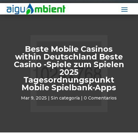
Beste Mobile Casinos
within Deutschland Beste
Casino -Spiele zum Spielen
2025
Tagesordnungspunkt
Mobile Spielbank-Apps
Mar 9, 2025
|
Sin categoría
|
0 Comentarios