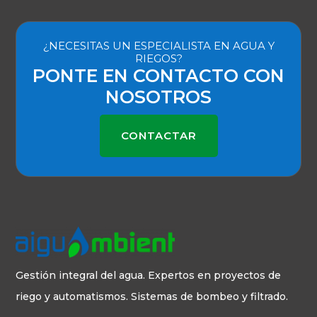
¿NECESITAS UN ESPECIALISTA EN AGUA Y
RIEGOS?
PONTE EN CONTACTO CON
NOSOTROS
CONTACTAR
Gestión integral del agua. Expertos en proyectos de
riego y automatismos. Sistemas de bombeo y filtrado.