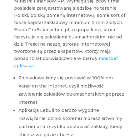
Ministra Finansów RP. Wymaga się, żeby firma
posiadała zarejestrowaną siedzibę na terenie
Polski, polską domenę internetową, some sort of
także kapitał zakładowy minimum 2 mln złotych.
Ekipa ProBukmacher. pl to grupa ludzi, która
fascynuje się zakładami bukmacherskimi nie od
dziś. Treści na naszej stronie internetowej
tworzone są przez ekspertów, którzy mają
ponad 10 lat doświadczenia w branży
mostbet
aplikacja
.
Zdecydowaliśmy się postawić w 100% em
kanał on the internet, czyli możliwość
zawierania zakładów bukmacherskich poprzez
Internet.
Aplikacja Lebull to bardzo wygodne
rozwiązanie, dzięki któremu możesz łatwo my
partner and i szybko obstawiać zakłady, kiedy
chcesz we gdzie chcesz.