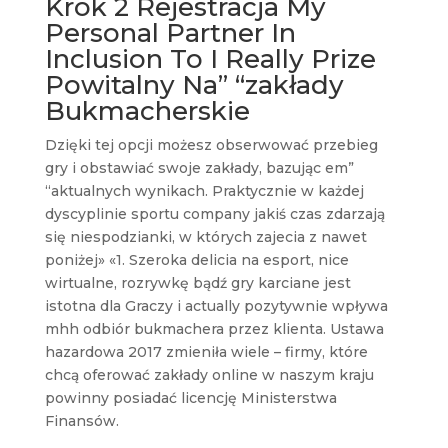
Krok 2 Rejestracja My
Personal Partner In
Inclusion To I Really Prize
Powitalny Na” “zakłady
Bukmacherskie
Dzięki tej opcji możesz obserwować przebieg
gry i obstawiać swoje zakłady, bazując em”
“aktualnych wynikach. Praktycznie w każdej
dyscyplinie sportu company jakiś czas zdarzają
się niespodzianki, w których zajecia z nawet
poniżej» «1. Szeroka delicia na esport, nice
wirtualne, rozrywkę bądź gry karciane jest
istotna dla Graczy i actually pozytywnie wpływa
mhh odbiór bukmachera przez klienta. Ustawa
hazardowa 2017 zmieniła wiele – firmy, które
chcą oferować zakłady online w naszym kraju
powinny posiadać licencję Ministerstwa
Finansów.