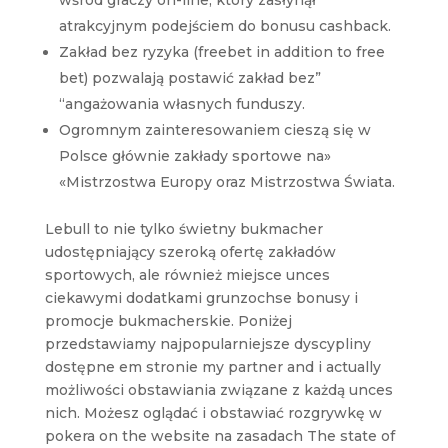
wśród graczy on-line, który zasłynął
atrakcyjnym podejściem do bonusu cashback.
Zakład bez ryzyka (freebet in addition to free
bet) pozwalają postawić zakład bez”
“angażowania własnych funduszy.
Ogromnym zainteresowaniem cieszą się w
Polsce głównie zakłady sportowe na»
«Mistrzostwa Europy oraz Mistrzostwa Świata.
Lebull to nie tylko świetny bukmacher
udostępniający szeroką ofertę zakładów
sportowych, ale również miejsce unces
ciekawymi dodatkami grunzochse bonusy i
promocje bukmacherskie. Poniżej
przedstawiamy najpopularniejsze dyscypliny
dostępne em stronie my partner and i actually
możliwości obstawiania związane z każdą unces
nich. Możesz oglądać i obstawiać rozgrywkę w
pokera on the website na zasadach The state of