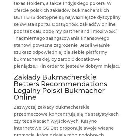
texas Holdem, a także Indyjskiego pokera. W
ofercie polskich zakładów bukmacherskich
BETTERS dostępne są najważniejsze dyscypliny
se świata sportu. Dostępność zakładów online
poprzez całą dobę my partner and i możliwość”
“nadmiernego zaangażowania finansowego
stanowi poważne zagrożenie. Jeżeli właśnie
szukasz odpowiedniej dla siebie platformy
bukmacherskiej, by zarobić dodatkowe
pieniądze,» «in order to jesteś w dobrym miejscu.
Zakłady Bukmacherskie
Betters Recommendations
Legalny Polski Bukmacher
Online
Zazwyczaj zakłady bukmacherskie
przedmeczowe koncentrują się na statystykach,
czy też składach wyjściowych. Kasyno
internetowe GG Bet proponuje swoje własne
promocje, które działają mhh podobnych