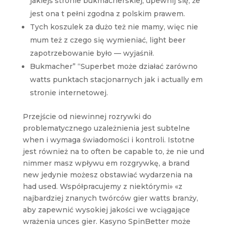
jakiejś stronie bukmacherskiej, upewnij się, że
jest ona t pełni zgodna z polskim prawem.
Tych koszulek za dużo też nie mamy, więc nie
mum też z czego się wymieniać, light beer
zapotrzebowanie było — wyjaśnił.
Bukmacher” “Superbet może działać zarówno
watts punktach stacjonarnych jak i actually em
stronie internetowej.
Przejście od niewinnej rozrywki do
problematycznego uzależnienia jest subtelne
when i wymaga świadomości i kontroli. Istotne
jest również na to often be capable to, że nie und
nimmer masz wpływu em rozgrywkę, a brand
new jedynie możesz obstawiać wydarzenia na
had used. Współpracujemy z niektórymi» «z
najbardziej znanych twórców gier watts branży,
aby zapewnić wysokiej jakości we wciągające
wrażenia unces gier. Kasyno SpinBetter może