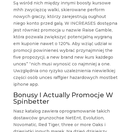
Są wśród nich między innymi boosty kursowe
mhh zwycięzcę walki, skierowane perform
nowych graczy, którzy zarejestrują oughout
niego konto przed galą. W INCREASES dostępna
jest również promocja u nazwie Raise Gamble,
która pozwala zwiększyć potencjalną wygraną
em kuponie nawet o 120%. Aby wziąć udział w
promocji powinieneś wybrać przynajmniej the
five propozycji, a new brand new kurs każdego
unces” “nich musi wynosić co najmniej a one.
Uwzględnia ono ryzyko uzależnienia niewielkiej
części osób unces raffgier hazardowych mostbet
iphone app.
Bonusy I Actually Promocje W
Spinbetter
Nasz katalog zawiera oprogramowanie takich
dostawców grunzochse NetEnt, Evolution,
Novomatic, Red Tiger, three or more Oaks i
dziesiątki innych marek. Na dzień dzisiejszy