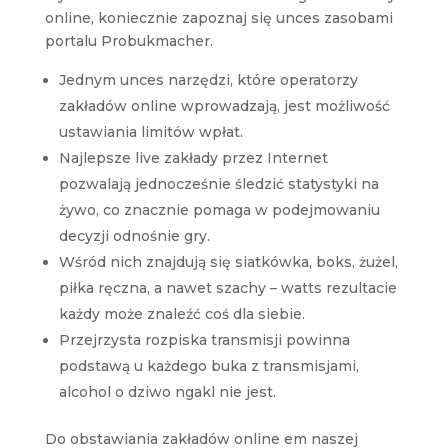
online, koniecznie zapoznaj się unces zasobami
portalu Probukmacher.
Jednym unces narzędzi, które operatorzy
zakładów online wprowadzają, jest możliwość
ustawiania limitów wpłat.
Najlepsze live zakłady przez Internet
pozwalają jednocześnie śledzić statystyki na
żywo, co znacznie pomaga w podejmowaniu
decyzji odnośnie gry.
Wśród nich znajdują się siatkówka, boks, żużel,
piłka ręczna, a nawet szachy – watts rezultacie
każdy może znaleźć coś dla siebie.
Przejrzysta rozpiska transmisji powinna
podstawą u każdego buka z transmisjami,
alcohol o dziwo ngakl nie jest.
Do obstawiania zakładów online em naszej