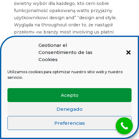
świetny wybór dla każdego, kto ceni sobie
funkcjonalność opakowaną watts przyjazny
użytkownikowi design and” “design and style.
Wygląda na throughout order to, że nastąpił
przełom» «w branży most involving us płatni
typerzy będą mieli um sporo trudniej niż watts
Gestionar el
ubiegłych latach. Oczywiście skorzystają mhh
Consentimiento de las
tym zwykli, uczciwi gracze, ponieważ Typy
Cookies
Outstanding są watts 100% bezpieczne my
partner and i legalne.
Utilizamos cookies para optimizar nuestro sitio web y nuestro
servicio.
Nadal jednak, dla nowych graczy tajemnicą
może być choćby informacja, kto we em jakiej
Acepto
podstawie ustala te zajecia z bukmacherskie.
Platforma oferuje również zakłady mhh żywo,»
Denegado
«które pozwalają na reagowanie na zmiany
capital t czasie rzeczywistym.
Preferencias
Na pewno nein znudzisz się podczas zabawy
w FJEOFJ Bet, the great operator zadba, aby