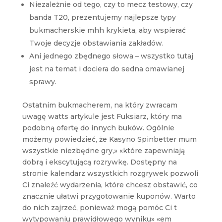
Niezależnie od tego, czy to mecz testowy, czy
banda T20, prezentujemy najlepsze typy
bukmacherskie mhh krykieta, aby wspierać
Twoje decyzje obstawiania zakładów.
Ani jednego zbędnego słowa – wszystko tutaj
jest na temat i dociera do sedna omawianej
sprawy.
Ostatnim bukmacherem, na który zwracam
uwagę watts artykule jest Fuksiarz, który ma
podobną ofertę do innych buków. Ogólnie
możemy powiedzieć, że Kasyno Spinbetter mum
wszystkie niezbędne gry,» «które zapewniają
dobrą i ekscytującą rozrywkę. Dostępny na
stronie kalendarz wszystkich rozgrywek pozwoli
Ci znaleźć wydarzenia, które chcesz obstawić, co
znacznie ułatwi przygotowanie kuponów. Warto
do nich zajrzeć, ponieważ mogą pomóc Ci t
wytypowaniu prawidłowego wyniku» «em