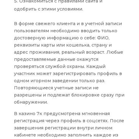
Ознакомиться с правилами сайта и
одобрить с этими условиями.
В форме свежего клиента и в учетной записи
пользователям необходимо вводить только
достоверную информацию о себе: ФИО,
реквизиты карты или кошелька, страну и
адрес проживания, реальный возраст. Любые
предоставляемые данные окажутся
проверяться службой охраны. Каждый
участник может зарегистрировать профиль в
одном игорном заведении только раз.
Повторяющиеся учетные записи не
разрешены и подлежат блокировке сразу при
обнаружении.
В казино 7к предусмотрена мгновенная
регистрация через профиль в соцсетях. После
завершения регистрации внутри личном
кабинете необходимо заполнить каждое из