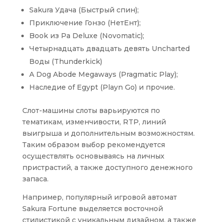
Sakura Удача (Быстрый спин);
Приключение Гонзо (НетЕнт);
Book из Ра Deluxe (Novomatic);
Четырнадцать двадцать девять Uncharted
Воды (Thunderkick)
A Dog Abode Megaways (Pragmatic Play);
Наследие of Egypt (Playn Go) и прочие.
Слот-машины слоты варьируются по
тематикам, изменчивости, RTP, линий
выигрыша и дополнительным возможностям.
Таким образом выбор рекомендуется
осуществлять основываясь на личных
пристрастий, а также доступного денежного
запаса.
Например, популярный игровой автомат
Sakura Fortune выделяется восточной
стилистикой с уникальным дизайном, а также