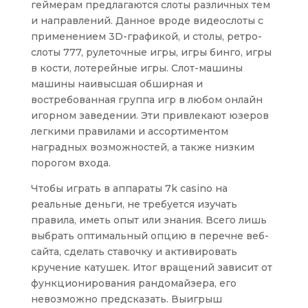
геймерам предлагаются слоты различных тем
и направлений. Данное вроде видеослоты с
применением 3D-графикой, и столы, ретро-
слоты 777, рулеточные игры, игры бинго, игры
в кости, лотерейные игры. Слот-машины
машины наивысшая обширная и
востребованная группа игр в любом онлайн
игорном заведении. Эти привлекают юзеров
легкими правилами и ассортиментом
наградных возможностей, а также низким
порогом входа.
Чтобы играть в аппараты 7k casino на
реальные деньги, не требуется изучать
правила, иметь опыт или знания. Всего лишь
выбрать оптимальный опцию в перечне веб-
сайта, сделать ставочку и активировать
кручение катушек. Итог вращений зависит от
функционирования рандомайзера, его
невозможно предсказать. Выигрыш