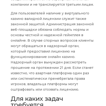
компании и не транслируется третьим лицам.
Для пользователей наличие у виртуального
казино валидной лицензии служит также
законной защитой. Администрация законной
веб-площадки обязана соблюдать нормы и
основы честной и надежной геймплея в
онлайне. В случае спорных вопросов клиенты
могут обращаться в надзорный орган,
который предоставил лицензию на
функционирование онлайн казино.
Надзорный орган вынужден рассмотреть
прошение на протяжении 21 дня. Если станет
известно, что азартная платформа один раз
или систематически пренебрегала права
игроков, владельца платформы могут
оштрафовать или отозвать лицензию.
Для каких задач
требуется