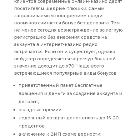
клиентов современные онлайн-казино дарят
посетителям щедрые плюшки. Самым
запрашиваемым поощрением среди
новичков считается бонус без депозита. Тем
не менее сегодня вознаграждение за легкую
регистрацию без внесения средств на
аккаунта в интернет-казино редко
встречается. Если он и существует, однако
вейджер определяется чересчур большой
значение доходит до х70. Чаще всего
встречающиеся популярные виды бонусов:
приветственный пакет бесплатные
вращения и деньги за создание аккаунта и
депозит;
вкладные премии
недельный возврат денег вплоть до 15-20
процентов.
включение к ВИП схеме верности;