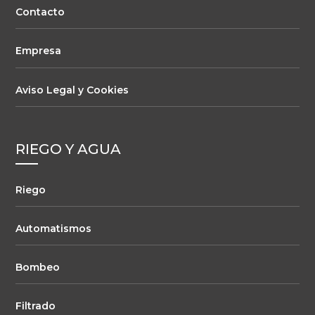
Contacto
Empresa
Aviso Legal y Cookies
RIEGO Y AGUA
Riego
Automatismos
Bombeo
Filtrado