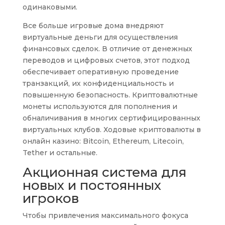
одинаковыми.
Все больше игровые дома внедряют
виртуальные деньги для осуществления
финансовых сделок. В отличие от денежных
переводов и цифровых счетов, этот подход
обеспечивает оперативную проведение
транзакций, их конфиденциальность и
повышенную безопасность. Криптовалютные
монеты используются для пополнения и
обналичивания в многих сертифицированных
виртуальных клубов. Ходовые криптовалюты в
онлайн казино: Bitcoin, Ethereum, Litecoin,
Tether и остальные.
Акционная система для
новых и постоянных
игроков
Чтобы привлечения максимального фокуса