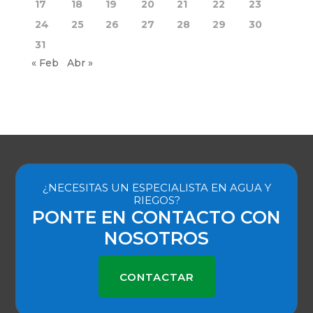
17
18
19
20
21
22
23
24
25
26
27
28
29
30
31
« Feb
Abr »
¿NECESITAS UN ESPECIALISTA EN AGUA Y
RIEGOS?
PONTE EN CONTACTO CON
NOSOTROS
CONTACTAR