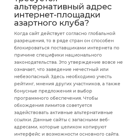
альтернативный адрес
интернет-площадки
азартного клуба?
Когда сайт действует согласно глобальной
разрешения, то в ряде стран он способен
блокироваться поставщиками интернета по
причине специфики национального
законодательства. Это утверждение вовсе не
означает, что заведение нечестный или
небезопасный. Здесь необходимо учесть
рейтинг, мнения других участников, а также
бонусные предложения и выбор
программного обеспечения. Чтобы
обхождения лимитов советуется
задействовать активные альтернативные
ссылки. Данные сайты с запасными веб-
адресами, которые целиком копируют
интерфейс и возможности основного сайта.