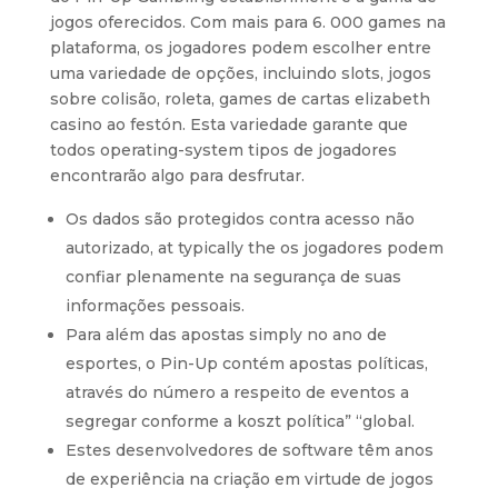
jogos oferecidos. Com mais para 6. 000 games na
plataforma, os jogadores podem escolher entre
uma variedade de opções, incluindo slots, jogos
sobre colisão, roleta, games de cartas elizabeth
casino ao festón. Esta variedade garante que
todos operating-system tipos de jogadores
encontrarão algo para desfrutar.
Os dados são protegidos contra acesso não
autorizado, at typically the os jogadores podem
confiar plenamente na segurança de suas
informações pessoais.
Para além das apostas simply no ano de
esportes, o Pin-Up contém apostas políticas,
através do número a respeito de eventos a
segregar conforme a koszt política” “global.
Estes desenvolvedores de software têm anos
de experiência na criação em virtude de jogos