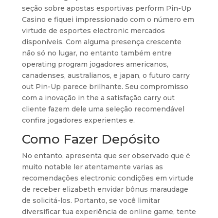
seção sobre apostas esportivas perform Pin-Up
Casino e fiquei impressionado com o número em
virtude de esportes electronic mercados
disponíveis. Com alguma presença crescente
não só no lugar, no entanto também entre
operating program jogadores americanos,
canadenses, australianos, e japan, o futuro carry
out Pin-Up parece brilhante. Seu compromisso
com a inovação in the a satisfação carry out
cliente fazem dele uma seleção recomendável
confira jogadores experientes e.
Como Fazer Depósito
No entanto, apresenta que ser observado que é
muito notable ler atentamente varias as
recomendações electronic condições em virtude
de receber elizabeth envidar bônus maraudage
de solicitá-los. Portanto, se você limitar
diversificar tua experiência de online game, tente