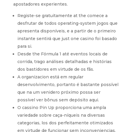
apostadores experientes.
Registe-se gratuitamente at the comece a
desfrutar de todos operating-system jogos que
apresenta disponíveis, e a partir de o primeiro
instante sentirá que just one casino foi basado
para si.
Desde the Fórmula 1 até eventos locais de
corrida, trago análises detalhadas e histórias
dos bastidores em virtude de os fãs.
A organizacion está em regular
desenvolvimento, portanto é bastante possível
que na um venidero próximo possa ser
possível ver bônus sem depósito aqui.
O cassino Pin Up proporciona uma ampla
variedade sobre caça-níqueis na diversas
categorias, los dos perfeitamente otimizados
em virtude de funcionar sem inconveniencias.