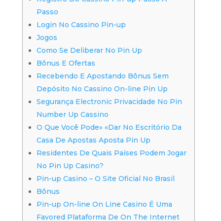
Passo
Login No Cassino Pin-up
Jogos
Como Se Deliberar No Pin Up
Bônus E Ofertas
Recebendo E Apostando Bônus Sem
Depósito No Cassino On-line Pin Up
Segurança Electronic Privacidade No Pin
Number Up Cassino
O Que Você Pode» «Dar No Escritório Da
Casa De Apostas Aposta Pin Up
Residentes De Quais Países Podem Jogar
No Pin Up Casino?
Pin-up Casino – O Site Oficial No Brasil
Bônus
Pin-up On-line On Line Casino É Uma
Favored Plataforma De On The Internet