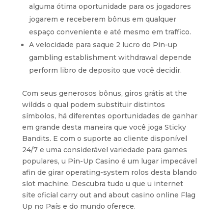
alguma ótima oportunidade para os jogadores
jogarem e receberem bônus em qualquer
espaço conveniente e até mesmo em traffico.
A velocidade para saque 2 lucro do Pin-up
gambling establishment withdrawal depende
perform libro de deposito que você decidir.
Com seus generosos bônus, giros grátis at the
wildds o qual podem substituir distintos
símbolos, há diferentes oportunidades de ganhar
em grande desta maneira que você joga Sticky
Bandits. E com o suporte ao cliente disponível
24/7 e uma considerável variedade para games
populares, u Pin-Up Casino é um lugar impecável
afin de girar operating-system rolos desta blando
slot machine. Descubra tudo u que u internet
site oficial carry out and about casino online Flag
Up no País e do mundo oferece.