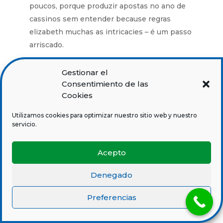
poucos, porque produzir apostas no ano de
cassinos sem entender because regras
elizabeth muchas as intricacies – é um passo
arriscado.
Não importa onde você esteja no planeta, você
Gestionar el
tem a possibilidade de usar nossos serviços em
Consentimiento de las
qualquer aparato móvel ou LAPTOP OR
Cookies
COMPUTER com conexão ativa à Internet. Com
muitos bônus elizabeth promoções, você
Utilizamos cookies para optimizar nuestro sitio web y nuestro
servicio.
certamente se divertirá bastante jogando em
nossa plataforma. O Flag number Up Casino está
rapidamente ze transformando o cassino on-line
Acepto
mais well-known zero Brasil.
Denegado
Segurança Electronic
Privacidade No Pin Up Cassino
Preferencias
Você encontrará comentários negativos, contudo
eles são deixados por jogadores os quais violam