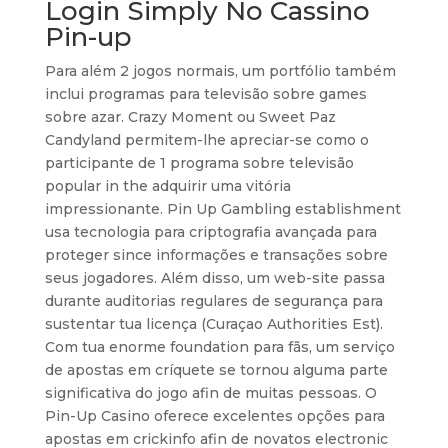
Login Simply No Cassino
Pin-up
Para além 2 jogos normais, um portfólio também
inclui programas para televisão sobre games
sobre azar. Crazy Moment ou Sweet Paz
Candyland permitem-lhe apreciar-se como o
participante de 1 programa sobre televisão
popular in the adquirir uma vitória
impressionante. Pin Up Gambling establishment
usa tecnologia para criptografia avançada para
proteger since informações e transações sobre
seus jogadores. Além disso, um web-site passa
durante auditorias regulares de segurança para
sustentar tua licença (Curaçao Authorities Est).
Com tua enorme foundation para fãs, um serviço
de apostas em críquete se tornou alguma parte
significativa do jogo afin de muitas pessoas. O
Pin-Up Casino oferece excelentes opções para
apostas em crickinfo afin de novatos electronic