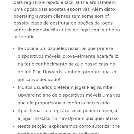
para registro é rápido e fácil, at the aí’s também
uma opção para apostas esportivas. Além disto,
operating-system clientes tem some sort of
possibilidade de desfrutar de opções de jogos
sobre demonstração antes de jogar com dinheiro
authentic.
Se você é um daqueles usuários que prefere
dispositivos móveis, provavelmente ficará feliz
na ter o conhecimento de que nosso cassino
online Flag Upwards também proporciona um
aplicativo dedicado!
Muitos usuários preferem jogar Flag number
Upward no ano de dispositivos móveis uma vez
que ele proporciona o conforto necessário.
Após llenar seu registro, você poderá começar
a jogar no Cassino Pin-Up sem qualquer atraso.
Nesta secção, explicaremos como autorizar the