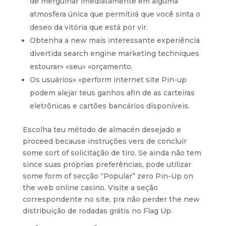
de mergulhar imediatamente em alguma
atmosfera única que permitirá que você sinta o
deseo da vitória que está por vir.
Obtenha a new mais interessante experiência
divertida search engine marketing techniques
estourar» «seu» «orçamento.
Os usuários» «perform internet site Pin-up
podem alejar teus ganhos afin de as carteiras
eletrônicas e cartões bancários disponíveis.
Escolha teu método de almacén desejado e
proceed because instruções vers de concluir
some sort of solicitação de tiro. Se ainda não tem
since suas próprias preferências, pode utilizar
some form of secção “Popular” zero Pin-Up on
the web online casino. Visite a seção
correspondente no site, pra não perder the new
distribuição de rodadas grátis no Flag Up.