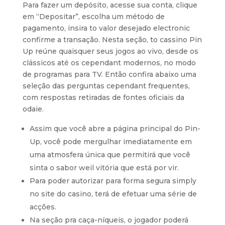
Para fazer um depósito, acesse sua conta, clique
em “Depositar”, escolha um método de
pagamento, insira to valor desejado electronic
confirme a transação. Nesta seção, to cassino Pin
Up reúne quaisquer seus jogos ao vivo, desde os
clássicos até os cependant modernos, no modo
de programas para TV. Então confira abaixo uma
seleção das perguntas cependant frequentes,
com respostas retiradas de fontes oficiais da
odaie.
Assim que você abre a página principal do Pin-
Up, você pode mergulhar imediatamente em
uma atmosfera única que permitirá que você
sinta o sabor weil vitória que está por vir.
Para poder autorizar para forma segura simply
no site do casino, terá de efetuar uma série de
acções.
Na seção pra caça-níqueis, o jogador poderá