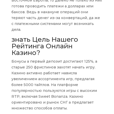
Восточной Европы, то далеко не только из них
готова проводить платежи а долларах или
баксов. Ведь в накануне операций они
теряют часть денег из-за конвертаций, да же
с платежными системами могут возникать
дела.
знать Цель Нашего
Рейтинга Онлайн
Казино?
Бонусы а первый депозит достигают 125%, а
старые 250 фриспинов захотят начать игру.
Казино активно работает нависла
увеличением ассортимента игр, предлагая
более 5000 тайтлов. На платформе
популярностью пользуются игры с высоким
RTP, включая Sweet Bonanza. Казино
ориентировано и рынок СНГ а предлагает
множество способов оплаты.