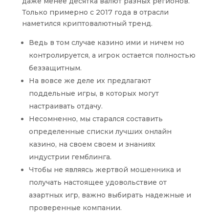
даже менее десятка валют разных регионов.
Только примерно с 2017 года в отрасли
наметился криптовалютный тренд.
Ведь в том случае казино ими и ничем но
контролируется, а игрок остается полностью
беззащитным.
На вовсе же деле их предлагают
поддельные игры, в которых могут
настраивать отдачу.
Несомненно, мы старался составить
определенные списки лучших онлайн
казино, на своем своем и знаниях
индустрии гемблинга.
Чтобы не являясь жертвой мошенника и
получать настоящее удовольствие от
азартных игр, важно выбирать надежные и
проверенные компании.