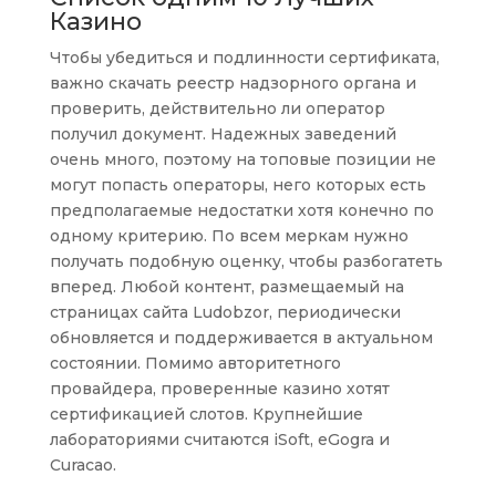
Казино
Чтобы убедиться и подлинности сертификата,
важно скачать реестр надзорного органа и
проверить, действительно ли оператор
получил документ. Надежных заведений
очень много, поэтому на топовые позиции не
могут попасть операторы, него которых есть
предполагаемые недостатки хотя конечно по
одному критерию. По всем меркам нужно
получать подобную оценку, чтобы разбогатеть
вперед. Любой контент, размещаемый на
страницах сайта Ludobzor, периодически
обновляется и поддерживается в актуальном
состоянии. Помимо авторитетного
провайдера, проверенные казино хотят
сертификацией слотов. Крупнейшие
лабораториями считаются iSoft, eGogra и
Curacao.