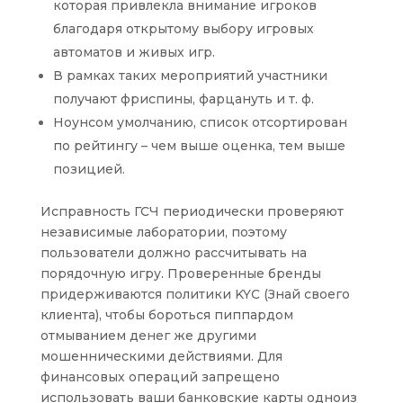
которая привлекла внимание игроков
благодаря открытому выбору игровых
автоматов и живых игр.
В рамках таких мероприятий участники
получают фриспины, фарцануть и т. ф.
Ноунсом умолчанию, список отсортирован
по рейтингу – чем выше оценка, тем выше
позицией.
Исправность ГСЧ периодически проверяют
независимые лаборатории, поэтому
пользователи должно рассчитывать на
порядочную игру. Проверенные бренды
придерживаются политики KYC (Знай своего
клиента), чтобы бороться пиппардом
отмыванием денег же другими
мошенническими действиями. Для
финансовых операций запрещено
использовать ваши банковские карты одноиз