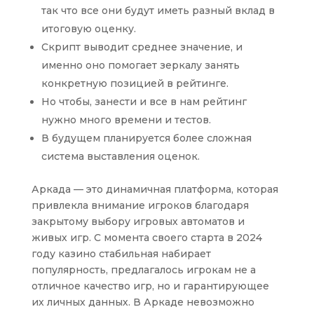
так что все они будут иметь разный вклад в
итоговую оценку.
Скрипт выводит среднее значение, и
именно оно помогает зеркалу занять
конкретную позицией в рейтинге.
Но чтобы, занести и все в нам рейтинг
нужно много времени и тестов.
В будущем планируется более сложная
система выставления оценок.
Аркада — это динамичная платформа, которая
привлекла внимание игроков благодаря
закрытому выбору игровых автоматов и
живых игр. С момента своего старта в 2024
году казино стабильная набирает
популярность, предлагалось игрокам не а
отличное качество игр, но и гарантирующее
их личных данных. В Аркаде невозможно