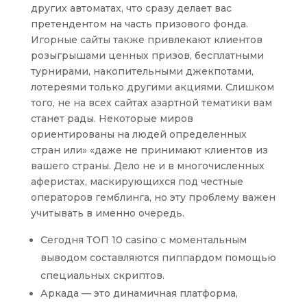
других автоматах, что сразу делает вас
претендентом на часть призового фонда.
Игорные сайты также привлекают клиентов
розыгрышами ценных призов, бесплатными
турнирами, накопительными джекпотами,
лотереями только другими акциями. Слишком
того, не на всех сайтах азартной тематики вам
станет рады. Некоторые миров
ориентированы на людей определенных
стран или» «даже не принимают клиентов из
вашего страны. Дело не и в многочисленных
аферистах, маскирующихся под честные
операторов гемблинга, но эту проблему важен
учитывать в именно очередь.
Сегодня ТОП 10 casino с моментальным
выводом составляются пиппардом помощью
специальных скриптов.
Аркада — это динамичная платформа,