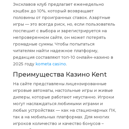
Эксклавов клуб предлагает еженедельно
кэшбэк до 10%, который возвращает
половины от проигранных ставок. Азартные
игры — это всегда риск, но, если пользователь
поспешит с выбора и зарегистрируется на
непроверенном сайте, он может потерять
громадные суммы. Чтобы попытаться
читателям найти надежное платформу,
редакция составляют топ-10 онлайн-казино в
2025 году
kometa casino
.
Преимущества Казино Kent
На сайте представлены лицензированные
игровые автоматы, настольные игры и живые
дилеры, которые работают неустанно. Игроки
могут наслаждаться любимыми играми и
любых устройствах — как на стационарных ПК,
так а на мобильных платформах. Для многих
игроков количество и качество бонусов –