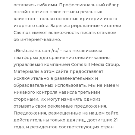
оставаясь гибкими. Профессиональный обзор
онлайн-казино плюс отзывы реальных
клиентов – только основные критерии иного
игорного сайта. Зарегистрированные читатели
Casinoz имеют возможность писать отзывом
об интернет-казино.
«Bestcasino. com/ru/ – как независимая
платформа ддя сравнения онлайн-казино,
управляемая компанией Comskill Media Group.
Материалы а этом сайте предоставляет
исключительно в развлекательных и
образовательных использовать. Мы не имеем
никакого контроля нависла третьими
сторонами, их могут изменять одноиз
отзывать свои рекламные предложения.
Предложения, размещенные на нашем сайте,
действительны только ддя лиц, достигших 21
года, и резидентов соответствующих стран.