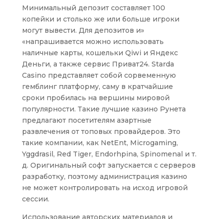
Минимальный депозит составляет 100
копейки и столько же или больше игроки
могут вывести. Для депозитов и»
«напрашивается можно использовать
наличные карты, кошельки Qiwi и Яндекс
Деньги, а также сервис Приват24. Starda
Casino представляет собой сорвеменную
гемблинг платформу, саму в кратчайшие
сроки пробилась на вершины мировой
популярности. Такие лучшие казино Рунета
предлагают посетителям азартные
развлечения от топовых провайдеров. Это
такие компании, как NetEnt, Microgaming,
Yggdrasil, Red Tiger, Endorhpina, Spinomenal и т.
д. Оригинальный софт запускается с серверов
разработку, поэтому администрация казино
не может контролировать на исход игровой
сессии.
Использование авторских материалов и