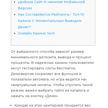
удобное Сайт И наличие Мобильной
Версии
Как Составляются Рейтинги✅ Топ 10
Казино С Моментальным Выводом
Денег?
Онлайн Казино 1win
От выбранного способа зависит размер
минимального депозита, вывода и процент
проценты. В надежных казино пользователи
могут тестировать слоты бесплатно.
Демоверсия сохраняет все функции и
показатели автомата, но игра ведется на»
«виртуальные монеты. Чтобы спустить такой
режим, важен выбрать тайтл из каталога и
нажать на кнопку «Демо».
Каждая из этих критериев придается вес,