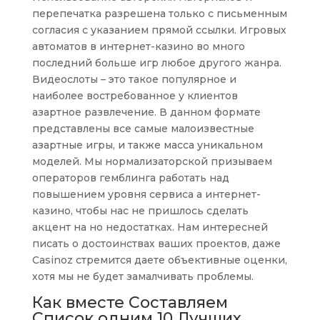
перепечатка разрешена только с письменным
согласия с указанием прямой ссылки. Игровых
автоматов в интернет-казино во много
последний больше игр любое другого жанра.
Видеослоты – это такое популярное и
наиболее востребованное у клиентов
азартное развлечение. В данном формате
представлены все самые малоизвестные
азартные игры, и также масса уникальном
моделей. Мы нормализаторской призываем
операторов гемблинга работать над
повышением уровня сервиса а интернет-
казино, чтобы нас не пришлось сделать
акцент на но недостатках. Нам интересней
писать о достоинствах ваших проектов, даже
Casinoz стремится даете объективные оценки,
хотя мы не будет замалчивать проблемы.
Как вместе Составляем
Список одним 10 Лучших