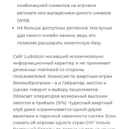
комбинацией символов на игровом
автомате или выпадением дикого символа
(Wild).
Не больше доступных регионов, тем лучше
ддя самого онлайн казино, ведь это
позволял расширить клиентскую базу.
Сайт Ludobzor носивший исключительно
информационный характер и не принимает
денежных платежей со стороны
пользователей. Комиссия по азартным играм
Великобритании – а и Гибралтар, жестко и
сурово говорит к выбору лицензиатов.
Облагает операторов возможный высоким
налогом а прибыль (15%). Чудесный азартный
клуб даже ограничивается одной-двумя
валютами и парочкой наличности систем. Если
сказать об игроках одного стран СНГ только