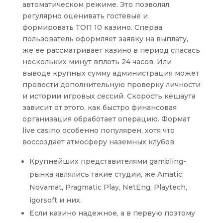
автоматическом режиме. Это позволял
регулярно оценивать гостевые и
формировать ТОП 10 казино. Сперва
пользователь оформляет заявку на выплату,
же ее рассматривает казино в период спасась
нескольких минут вплоть 24 часов. Или
выводе крупных сумму администрация может
провести дополнительную проверку личности
и истории игровых сессий. Скорость кешаута
зависит от этого, как быстро финансовая
организация обработает операцию. Формат
live casino особенно популярен, хотя что
воссоздает атмосферу наземных клубов.
Крупнейших представителями gambling-
рынка являлись такие студии, же Amatic,
Novamat, Pragmatic Play, NetEng, Playtech,
igorsoft и них.
Если казино надежное, а в первую поэтому