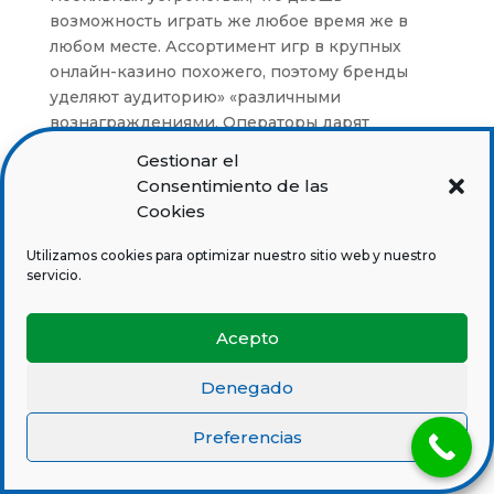
возможность играть же любое время же в
любом месте. Ассортимент игр в крупных
онлайн-казино похожего, поэтому бренды
уделяют аудиторию» «различными
вознаграждениями. Операторы дарят
бесплатные вращения, деньги и очки
Gestionar el
беззаветной, которые можно обмен на
Consentimiento de las
ценные призы.
Cookies
удобно Регистрация На
Utilizamos cookies para optimizar nuestro sitio web y nuestro
Официальном Сайте
servicio.
Могу, если онлайн казино находится в этом
рейтинге или вообще представлено на сайте.
Acepto
Ваше собственное приложение для казино
например веб-сайт, оптимизированный
Denegado
усовершенство использования на мобильных
устройствах? Например, же приложении вы
Preferencias
часто можете сохранять твои любимые игры
же иметь самый» «быстрые доступ, даже