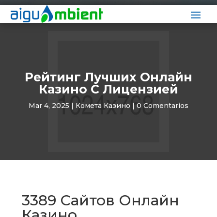
Рейтинг Лучших Онлайн
Казино С Лицензией
Mar 4, 2025
|
Комета Казино
|
0 Comentarios
3389 Сайтов Онлайн
Казино