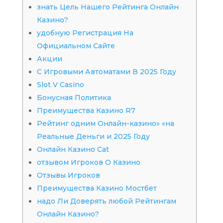
знать Цель Нашего Рейтинга Онлайн
Казино?
удобную Регистрация На
Официальном Сайте
Акции
С Игровыми Автоматами В 2025 Году
Slot V Casino
Бонусная Политика
Преимущества Казино R7
Рейтинг одним Онлайн-казино» «на
Реальные Деньги и 2025 Году
Онлайн Казино Cat
отзывом Игроков О Казино
Отзывы Игроков
Преимущества Казино Мостбет
надо Ли Доверять любой Рейтингам
Онлайн Казино?