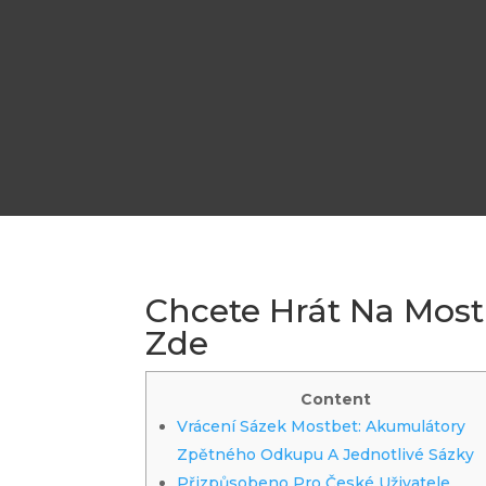
Chcete Hrát Na Most
Zde
Content
Vrácení Sázek Mostbet: Akumulátory
Zpětného Odkupu A Jednotlivé Sázky
Přizpůsobeno Pro České Uživatele