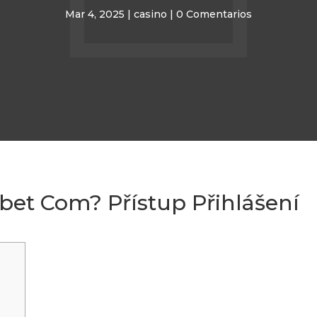
Mar 4, 2025
|
casino
|
0 Comentarios
bet Com? Přístup Přihlášení