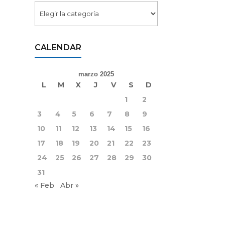
Categorías
CALENDAR
marzo 2025
L
M
X
J
V
S
D
1
2
3
4
5
6
7
8
9
10
11
12
13
14
15
16
17
18
19
20
21
22
23
24
25
26
27
28
29
30
31
« Feb
Abr »