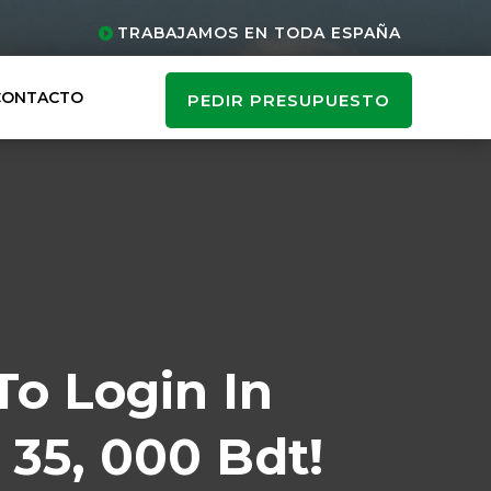
TRABAJAMOS EN TODA ESPAÑA
CONTACTO
PEDIR PRESUPUESTO
To Login In
 35, 000 Bdt!