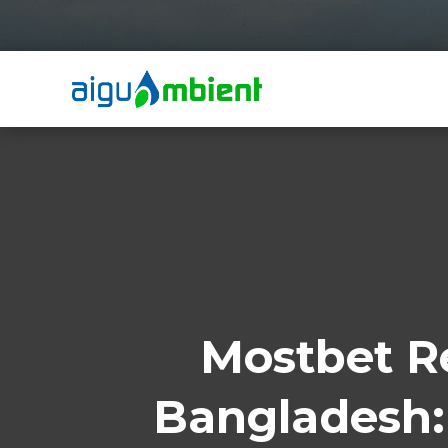
Mostbet Re
Bangladesh: 