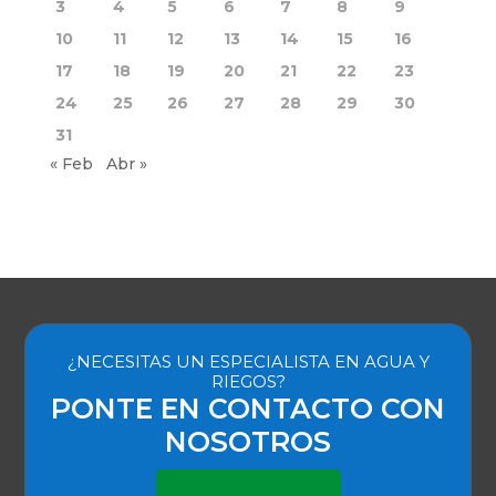
3
4
5
6
7
8
9
10
11
12
13
14
15
16
17
18
19
20
21
22
23
24
25
26
27
28
29
30
31
« Feb
Abr »
¿NECESITAS UN ESPECIALISTA EN AGUA Y
RIEGOS?
PONTE EN CONTACTO CON
NOSOTROS