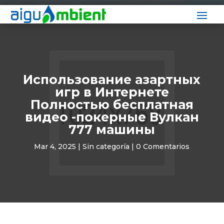
Использование азартных
игр в Интернете
Полностью бесплатная
видео -покерные Вулкан
777 машины
Mar 4, 2025
|
Sin categoría
|
0 Comentarios