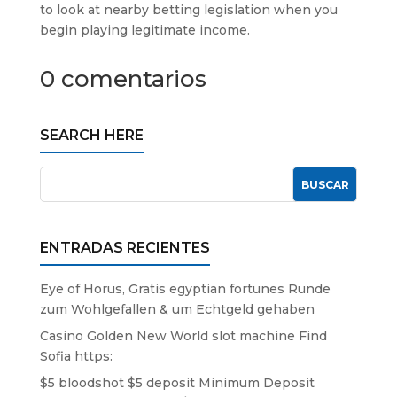
to look at nearby betting legislation when you
begin playing legitimate income.
0 comentarios
SEARCH HERE
ENTRADAS RECIENTES
Eye of Horus, Gratis egyptian fortunes Runde
zum Wohlgefallen & um Echtgeld gehaben
Casino Golden New World slot machine Find
Sofia https:
$5 bloodshot $5 deposit Minimum Deposit