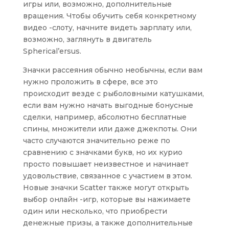
игры или, возможно, дополнительные
вращения. Чтобы обучить себя конкретному
видео -слоту, начните видеть зарплату или,
возможно, заглянуть в двигатель
Spherical’ersus.
Значки рассеяния обычно необычны, если вам
нужно проложить в сфере, все это
происходит везде с рыболовными катушками,
если вам нужно начать выгодные бонусные
сделки, например, абсолютно бесплатные
спины, множители или даже джекпоты. Они
часто случаются значительно реже по
сравнению с значками букв, но их курио
просто повышает неизвестное и начинает
удовольствие, связанное с участием в этом.
Новые значки Scatter также могут открыть
выбор онлайн -игр, которые вы нажимаете
один или несколько, что приобрести
денежные призы, а также дополнительные