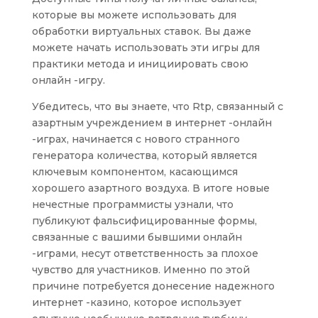
которые вы можете использовать для
обработки виртуальных ставок. Вы даже
можете начать использовать эти игры для
практики метода и инициировать свою
онлайн -игру.
Убедитесь, что вы знаете, что Rtp, связанный с
азартным учреждением в интернет -онлайн
-играх, начинается с нового странного
генератора количества, который является
ключевым компонентом, касающимся
хорошего азартного воздуха. В итоге новые
нечестные программисты узнали, что
публикуют фальсифицированные формы,
связанные с вашими бывшими онлайн
-играми, несут ответственность за плохое
чувство для участников. Именно по этой
причине потребуется донесение надежного
интернет -казино, которое использует