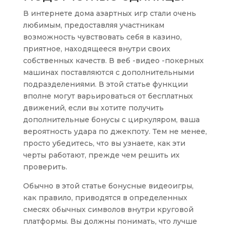
В интернете дома азартных игр стали очень
любимым, предоставляя участникам
возможность чувствовать себя в казино,
приятное, находящееся внутри своих
собственных качеств. В веб -видео -покерных
машинах поставляются с дополнительными
подразделениями. В этой статье функции
вполне могут варьироваться от бесплатных
движений, если вы хотите получить
дополнительные бонусы с циркуляром, ваша
вероятность удара по джекпоту. Тем не менее,
просто убедитесь, что вы узнаете, как эти
черты работают, прежде чем решить их
проверить.
Обычно в этой статье бонусные видеоигры,
как правило, приводятся в определенных
смесях обычных символов внутри круговой
платформы. Вы должны понимать, что лучше