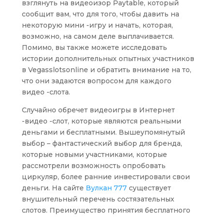
взглянуть на видеоизор Paytable, который
сообщит вам, что для того, чтобы давить на
некоторую мини -игру и начать, которая,
возможно, на самом деле выплачивается.
Помимо, вы также можете исследовать
истории дополнительных опытных участников
в Vegasslotsonline и обратить внимание на то,
что они задаются вопросом для каждого
видео -слота.
Случайно обречет видеоигры в Интернет
-видео -слот, которые являются реальными
деньгами и бесплатными. Вышеупомянутый
выбор – фантастический выбор для бренда,
которые новыми участниками, которые
рассмотрели возможность опробовать
циркуляр, более ранние инвестировали свои
деньги. На сайте
Вулкан 777
существует
внушительный перечень состязательных
слотов. Преимущество принятия бесплатного