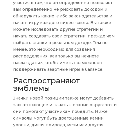
участия в том, что он определенно позволяет
вам определенно не рисковать доходом и
обнаружить какие -либо законодательства и
начать игру каждого видео -слота. Вы также
можете исследовать другие стратегии и
начать создавать свои стратегии, прежде чем
выбрать ставки в реальном доходе. Тем не
менее, это необходимо для создания
распределения, как только вы начнете
наслаждаться, чтобы иметь возможность
поддерживать азартные игры в балансе.
Распространяют
эмблемы
Значки новой позиции также могут добавить
захватывающее и начать желание округлого, и
они помогают участникам победить. Ниже
символы могут быть драгоценные камни,
уровни, дикая природа, мечи или другая