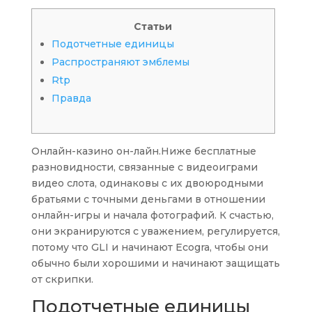
Статьи
Подотчетные единицы
Распространяют эмблемы
Rtp
Правда
Онлайн-казино он-лайн.Ниже бесплатные
разновидности, связанные с видеоиграми
видео слота, одинаковы с их двоюродными
братьями с точными деньгами в отношении
онлайн-игры и начала фотографий.
К счастью,
они экранируются с уважением, регулируется,
потому что GLI и начинают Ecogra, чтобы они
обычно были хорошими и начинают защищать
от скрипки.
Подотчетные единицы