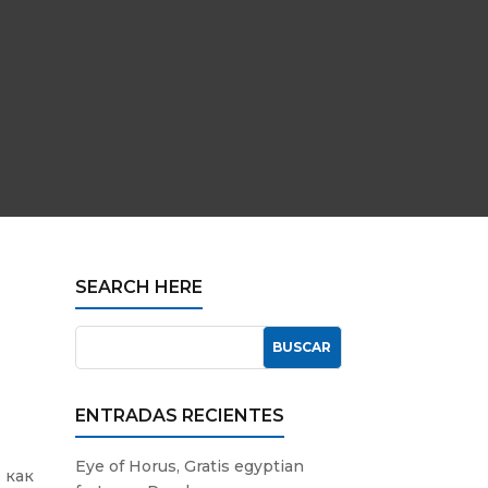
SEARCH HERE
ENTRADAS RECIENTES
Eye of Horus, Gratis egyptian
 как