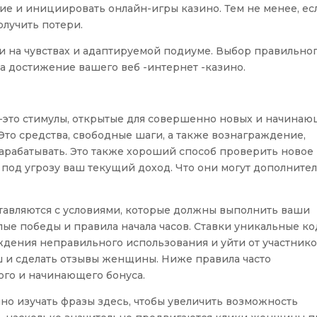
 и инициировать онлайн-игры казино. Тем не менее, ес
олучить потери.
и на чувствах и адаптируемой подиуме.
Выбор правильно
а достижение вашего веб -интернет -казино.
это стимулы, открытые для совершенно новых и начина
Это средства, свободные шаги, а также вознаграждение,
арабатывать. Это также хороший способ проверить новое
 под угрозу ваш текущий доход. Что они могут дополните
тавляются с условиями, которые должны выполнить ваши
елые победы и правила начала часов. Ставки уникальные к
дения неправильного использования и уйти от участнико
ш и сделать отзывы женщины. Ниже правила часто
ого и начинающего бонуса.
о изучать фразы здесь, чтобы увеличить возможность