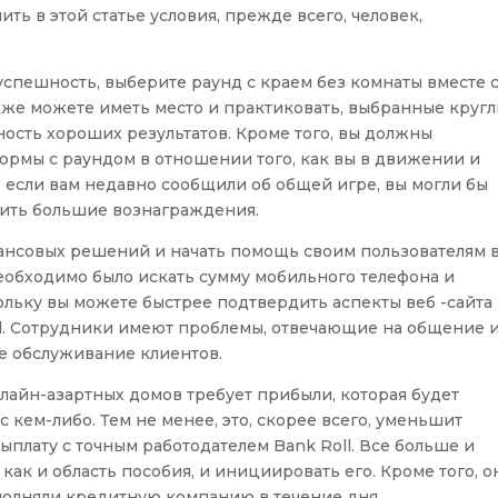
ть в этой статье условия, прежде всего, человек,
спешность, выберите раунд с краем без комнаты вместе 
кже можете иметь место и практиковать, выбранные круг
ность хороших результатов. Кроме того, вы должны
ормы с раундом в отношении того, как вы в движении и
, если вам недавно сообщили об общей игре, вы могли бы
осить большие вознаграждения.
ансовых решений и начать помощь своим пользователям в
еобходимо было искать сумму мобильного телефона и
скольку вы можете быстрее подтвердить аспекты веб -сайта
l. Сотрудники имеют проблемы, отвечающие на общение и
е обслуживание клиентов.
нлайн-азартных домов требует прибыли, которая будет
 кем-либо. Тем не менее, это, скорее всего, уменьшит
плату с точным работодателем Bank Roll. Все больше и
как и область пособия, и инициировать его. Кроме того, о
полняли кредитную компанию в течение дня.