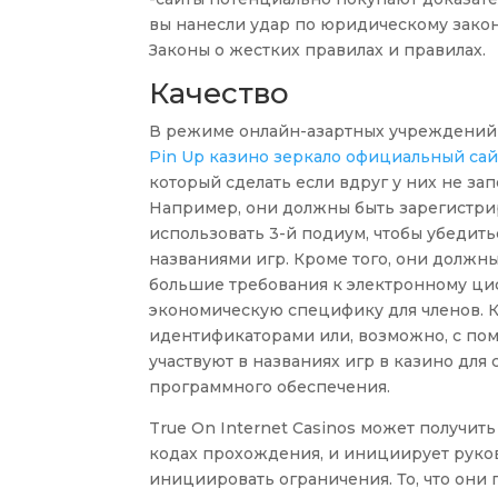
вы нанесли удар по юридическому закон
Законы о жестких правилах и правилах.
Качество
В режиме онлайн-азартных учреждений 
Pin Up казино зеркало официальный сай
который сделать если вдруг у них не за
Например, они должны быть зарегистри
использовать 3-й подиум, чтобы убедить
названиями игр. Кроме того, они должн
большие требования к электронному ци
экономическую специфику для членов. 
идентификаторами или, возможно, с по
участвуют в названиях игр в казино для 
программного обеспечения.
True On Internet Casinos может получи
кодах прохождения, и инициирует руко
инициировать ограничения. То, что они 