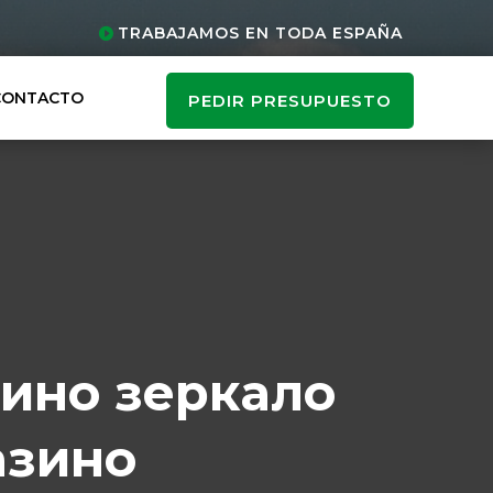
TRABAJAMOS EN TODA ESPAÑA
CONTACTO
PEDIR PRESUPUESTO
зино зеркало
азино