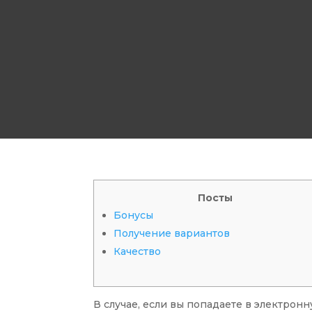
Посты
Бонусы
Получение вариантов
Качество
В случае, если вы попадаете в электрон