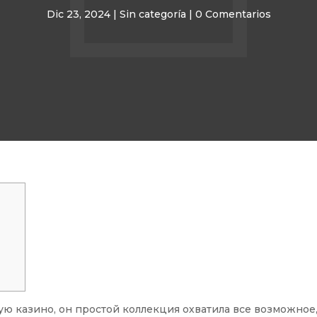
Dic 23, 2024
|
Sin categoría
|
0 Comentarios
ную казино, он простой коллекция охватила все возможное,