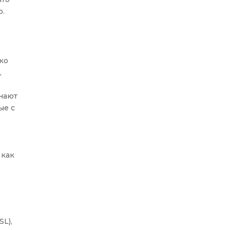
о.
ко
,
инают
ые с
ь
 как
SL),