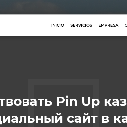
INICIO
SERVICIOS
EMPRESA
твовать Pin Up ка
иальный сайт в к