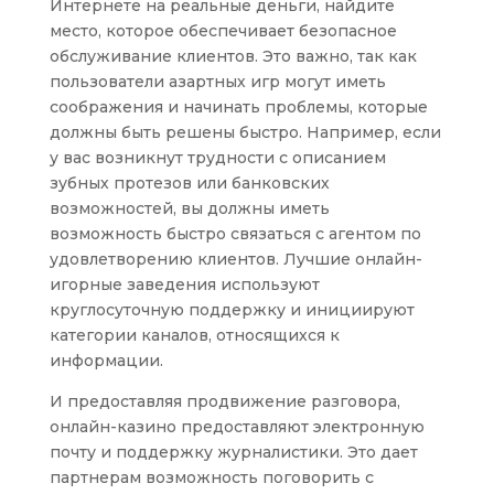
Интернете на реальные деньги, найдите
место, которое обеспечивает безопасное
обслуживание клиентов. Это важно, так как
пользователи азартных игр могут иметь
соображения и начинать проблемы, которые
должны быть решены быстро. Например, если
у вас возникнут трудности с описанием
зубных протезов или банковских
возможностей, вы должны иметь
возможность быстро связаться с агентом по
удовлетворению клиентов. Лучшие онлайн-
игорные заведения используют
круглосуточную поддержку и инициируют
категории каналов, относящихся к
информации.
И предоставляя продвижение разговора,
онлайн-казино предоставляют электронную
почту и поддержку журналистики. Это дает
партнерам возможность поговорить с