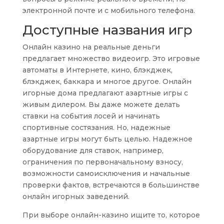
электронной почте и с мобильного телефона.
Доступные названия игр
Онлайн казино на реальные деньги
предлагает множество видеоигр. Это игровые
автоматы в Интернете, кино, блэкджек,
блэкджек, баккара и многое другое. Онлайн
игорные дома предлагают азартные игры с
живым дилером. Вы даже можете делать
ставки на события лосей и начинать
спортивные состязания. Но, надежные
азартные игры могут быть целью. Надежное
оборудование для ставок, например,
ограничения по первоначальному взносу,
возможности самоисключения и начальные
проверки фактов, встречаются в большинстве
онлайн игорных заведений.
При выборе онлайн-казино ищите то, которое