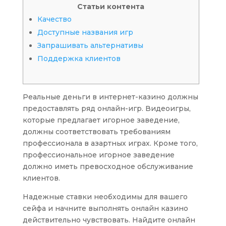
Статьи контента
Качество
Доступные названия игр
Запрашивать альтернативы
Поддержка клиентов
Реальные деньги в интернет-казино должны
предоставлять ряд онлайн-игр. Видеоигры,
которые предлагает игорное заведение,
должны соответствовать требованиям
профессионала в азартных играх. Кроме того,
профессиональное игорное заведение
должно иметь превосходное обслуживание
клиентов.
Надежные ставки необходимы для вашего
сейфа и начните выполнять онлайн казино
действительно чувствовать.
Найдите онлайн