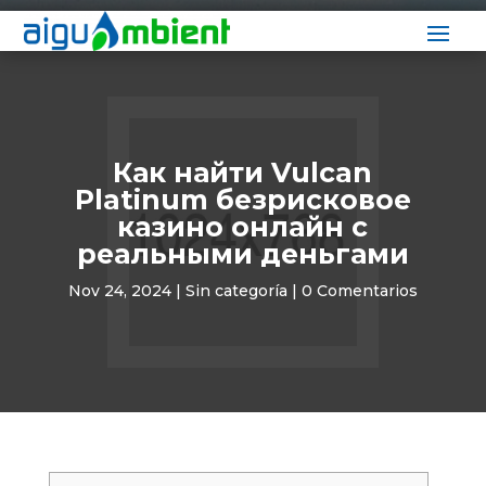
Как найти Vulcan
Platinum безрисковое
казино онлайн с
реальными деньгами
Nov 24, 2024
|
Sin categoría
|
0 Comentarios