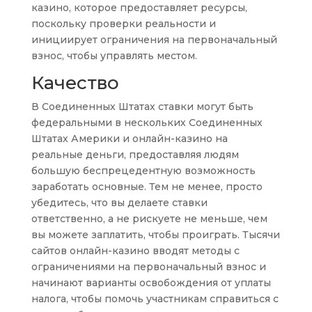
казино, которое предоставляет ресурсы,
поскольку проверки реальности и
инициирует ограничения на первоначальный
взнос, чтобы управлять местом.
Качество
В Соединенных Штатах ставки могут быть
федеральными в нескольких Соединенных
Штатах Америки и онлайн-казино на
реальные деньги, предоставляя людям
большую беспрецедентную возможность
заработать основные. Тем не менее, просто
убедитесь, что вы делаете ставки
ответственно, а не рискуете не меньше, чем
вы можете заплатить, чтобы проиграть. Тысячи
сайтов онлайн-казино вводят методы с
ограничениями на первоначальный взнос и
начинают варианты освобождения от уплаты
налога, чтобы помочь участникам справиться с