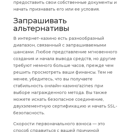
предоставить свои собственные документы и
начать признавать его или ее условия.
Запрашивать
альтернативы
В интернет-казино есть разнообразный
диапазон, связанный с запрашиваемыми
шансами. Любое представление мгновенного
создания и начала вывода средств, но другие
требуют немного больше часов, прежде чем
решить просмотреть ваши финансы. Тем не
менее, убедитесь, что вы получаете
стабильность онлайн-казино'azines при
выборе награжденного метода. Вы также
можете искать безопасное соединение,
двухэлементную сертификацию и начать SSL-
безопасность.
Скорости первоначального взноса — это
способ справиться с вашей причиной