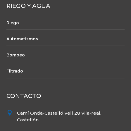
RIEGO Y AGUA
Riego
Automatismos
Bombeo
Filtrado
CONTACTO

Camí Onda-Castelló Vell 28 Vila-real,
Castellón.