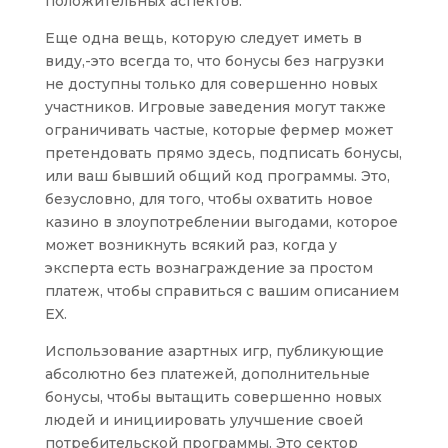
положительных аспектов.
Еще одна вещь, которую следует иметь в
виду,-это всегда то, что бонусы без нагрузки
не доступны только для совершенно новых
участников. Игровые заведения могут также
ограничивать частые, которые фермер может
претендовать прямо здесь, подписать бонусы,
или ваш бывший общий код программы. Это,
безусловно, для того, чтобы охватить новое
казино в злоупотреблении выгодами, которое
может возникнуть всякий раз, когда у
эксперта есть вознаграждение за простом
платеж, чтобы справиться с вашим описанием
EX.
Использование азартных игр, публикующие
абсолютно без платежей, дополнительные
бонусы, чтобы вытащить совершенно новых
людей и инициировать улучшение своей
потребительской программы. Это сектор