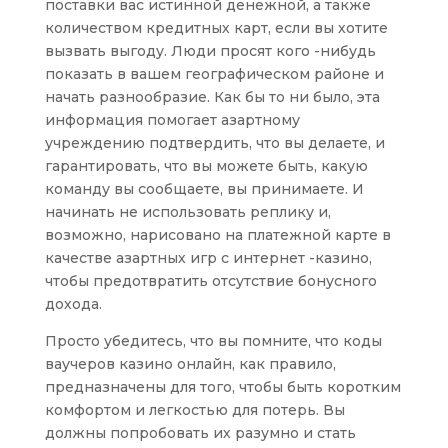
поставки вас истинной денежной, а также
количеством кредитных карт, если вы хотите
вызвать выгоду. Люди просят кого -нибудь
показать в вашем географическом районе и
начать разнообразие. Как бы то ни было, эта
информация помогает азартному
учреждению подтвердить, что вы делаете, и
гарантировать, что вы можете быть, какую
команду вы сообщаете, вы принимаете. И
начинать не использовать реплику и,
возможно, нарисовано на платежной карте в
качестве азартных игр с интернет -казино,
чтобы предотвратить отсутствие бонусного
дохода.
Просто убедитесь, что вы помните, что коды
ваучеров казино онлайн, как правило,
предназначены для того, чтобы быть коротким
комфортом и легкостью для потерь. Вы
должны попробовать их разумно и стать