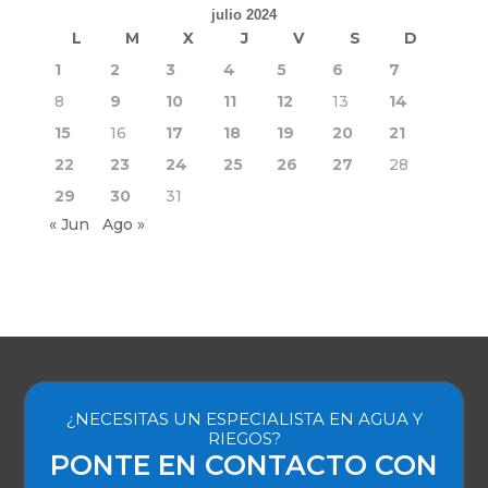
julio 2024
L
M
X
J
V
S
D
1
2
3
4
5
6
7
8
9
10
11
12
13
14
15
16
17
18
19
20
21
22
23
24
25
26
27
28
29
30
31
« Jun
Ago »
¿NECESITAS UN ESPECIALISTA EN AGUA Y
RIEGOS?
PONTE EN CONTACTO CON