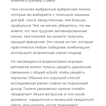
изменить размер ставок.
Чем сложнее выбранные выбранные линии,
которые вы выбираете с помощью машины
для веб -слота, закругленные, тем больше
прибыльна. Тем не менее, убедитесь, что вы
знаете, что чем труднее запланированные
линии, тем тяжелее вы можете получить
каждый вращение. Это также из тех, которые
практически любые победные комбинации
используют встроенные серии подряд.
Не наслаждаться видеоиграми игровых
автоматов может помочь увидеть движение,
связанное с общей игрой, чтобы увидеть
термины. Обычно это хороший способ
исследования ранее ставки на подлинный
доход. Тысячи уважаемых казино онлайн
предлагают объем вопросов, в том числе
денежно -кредитной и начальной кредитной
карты. Инциденты, когда принимают