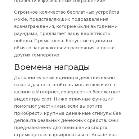
привести к фискальным сокращениям.
Огромное количество бесплатных устройств
Pokie, представляющих подразделения
вознаграждения, которые были выгодными
раундами, предлагает вашу вероятность
победы. Прямо здесь бонусные единицы
обычно запускаются из рассеяния, а также
других температур.
Времена награды
Дополнительные единицы действительно
важны для того, чтобы вы могли включить в
казино в Интернет, совершенно бесплатные
видеоигры слот. Ниже отличные функции
помогают участникам, если вы хотите
приобрести крупные денежные стимулы без
депозита реальных денежных средств. Они
предназначены для повышения спорта,
стремящегося варьироваться от Arcade-как