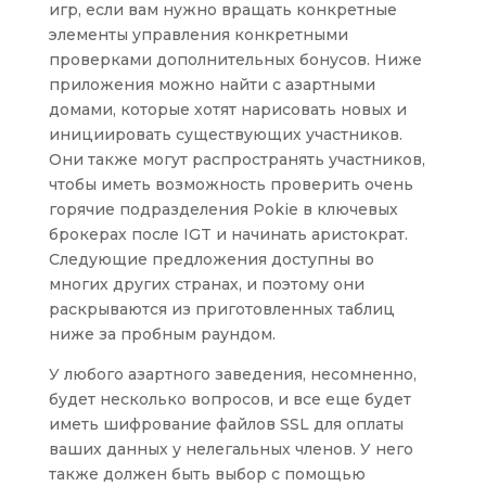
игр, если вам нужно вращать конкретные
элементы управления конкретными
проверками дополнительных бонусов. Ниже
приложения можно найти с азартными
домами, которые хотят нарисовать новых и
инициировать существующих участников.
Они также могут распространять участников,
чтобы иметь возможность проверить очень
горячие подразделения Pokie в ключевых
брокерах после IGT и начинать аристократ.
Следующие предложения доступны во
многих других странах, и поэтому они
раскрываются из приготовленных таблиц
ниже за пробным раундом.
У любого азартного заведения, несомненно,
будет несколько вопросов, и все еще будет
иметь шифрование файлов SSL для оплаты
ваших данных у нелегальных членов. У него
также должен быть выбор с помощью