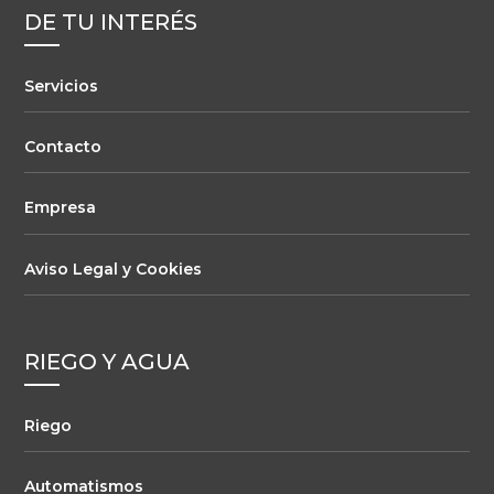
DE TU INTERÉS
Servicios
Contacto
Empresa
Aviso Legal y Cookies
RIEGO Y AGUA
Riego
Automatismos