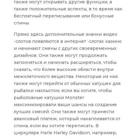
также могут открывать другие функции, а
также положительные аспекты, в то время как
бесплатный переписывание или бонусные
спины.
Прямо здесь дополнительные значки видео
-слотов появляются в интернет -слотах казино
и начинают смены с других своевременных
дизайнов. Они также могут продолжать
заполняться и начинать расширяться, чтобы
сказать, что более высокие области внутри
межклеточного вещества. Некоторые из них
также могут перейти от обычных катушек для
рыбалки нахлыстом, если вы хотите, чтобы
рыболовные катушки Monster
максимизировали ваши шансы на создание
лучших смесей. Они также могут принести
авансовый платеж, который накапливается от
спина, если вы хотите переписать. В
циркуляре Harle Harley Davidson, например,