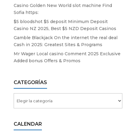
Casino Golden New World slot machine Find
Sofia https:
$5 bloodshot $5 deposit Minimum Deposit
Casino NZ 2025, Best $5 NZD Deposit Casinos
Gamble Blackjack On the internet the real deal
Cash in 2025: Greatest Sites & Programs
Mr Wager Local casino Comment 2025 Exclusive
Added bonus Offers & Promos
CATEGORÍAS
Categorías
CALENDAR