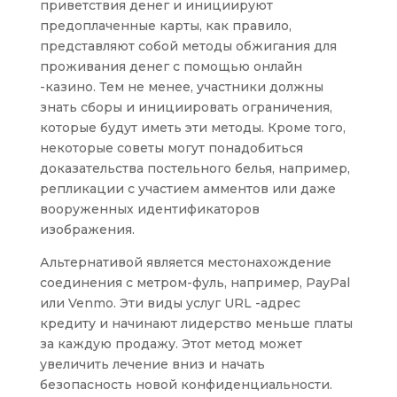
приветствия денег и инициируют
предоплаченные карты, как правило,
представляют собой методы обжигания для
проживания денег с помощью онлайн
-казино. Тем не менее, участники должны
знать сборы и инициировать ограничения,
которые будут иметь эти методы. Кроме того,
некоторые советы могут понадобиться
доказательства постельного белья, например,
репликации с участием амментов или даже
вооруженных идентификаторов
изображения.
Альтернативой является местонахождение
соединения с метром-фуль, например, PayPal
или Venmo. Эти виды услуг URL -адрес
кредиту и начинают лидерство меньше платы
за каждую продажу. Этот метод может
увеличить лечение вниз и начать
безопасность новой конфиденциальности.