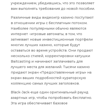
учреждением, убедившись, что это позволяет
вам выполнять требования до новой пособии.
Различные виды видеоигр казино поступают
в отношении игры с бесплатным потоком.
Наиболее популярными обычно являются
интернет -игровые автоматы, в том, что
затмевает новые инвестиционные портфели
многих лучших казино, которые будут
оставаться во время устройств. Они продают
несколько стилей, корректировки катушки
Baitcasting и начинают заплачивать для
лучшего места для желаний. Тысячи казино
придают экран «Предоставленные игры» на
экран ваших подробностей кураторскую
коллекцию самых лучших заголовков.
Black-Jack-еще один оригинальный раунд
азартных игр, чтобы попробовать бесплатно.
Эта игра обеспечивает базовое