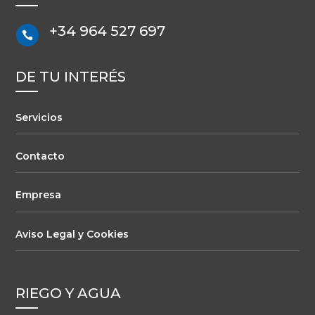
+34 964 527 697

DE TU INTERÉS
Servicios
Contacto
Empresa
Aviso Legal y Cookies
RIEGO Y AGUA