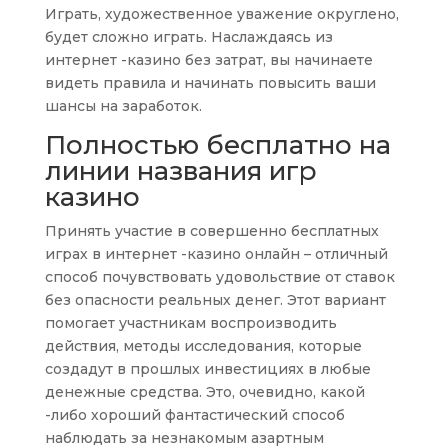
Играть, художественное уважение округлено,
будет сложно играть.
Наслаждаясь из
интернет -казино без затрат, вы начинаете
видеть правила и начинать повысить ваши
шансы на заработок.
Полностью бесплатно на
линии названия игр
казино
Принять участие в совершенно бесплатных
играх в интернет -казино онлайн – отличный
способ почувствовать удовольствие от ставок
без опасности реальных денег. Этот вариант
помогает участникам воспроизводить
действия, методы исследования, которые
создадут в прошлых инвестициях в любые
денежные средства. Это, очевидно, какой
-либо хороший фантастический способ
наблюдать за незнакомым азартным