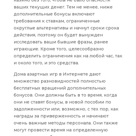
казино без того, чтобы не было опасности
ваших текущих денег. Тем не менее, ниже
дополнительные бонусы включают
требования к ставкам, ограниченные
округлые альтернативы и начнут сроки срока
действия, поэтому он будет вынужден
исследовать ваши бывшие фразы, ранее
играющие. Кроме того, целесообразно
определить ограничения как на любой час, так
и около того, и это средства.
Дома азартных игр в Интернете дают
множество разновидностей полностью
бесплатных вращений дополнительных
бонусов. Они должны быть в то время, когда
они не ставят бонусы, в новой пособии по
задолженности или, возможно, с тех пор, как
награды за приверженность и начинают
очень важные методы персонала. Они также
могут провести время на определенную