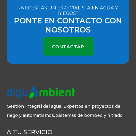
¿NECESITAS UN ESPECIALISTA EN AGUA Y
RIEGOS?
PONTE EN CONTACTO CON
NOSOTROS
CONTACTAR
Gestión integral del agua. Expertos en proyectos de
riego y automatismos. Sistemas de bombeo y filtrado.
A TU SERVICIO