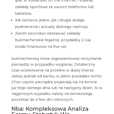
grać w Vulkanbet on the internet i stawiać
zakłady sportowe ze swoich telefonów lub
tabletów.
Ale zarówno jedno, jak i drugie dodaje
podniecenia i actually dobrego nastroju.
Zanim zaczniesz obstawiać zakłady
bukmacherskie legalnie, przydadzą Ci się
środki finansowe na five cel.
bukmacherską może zagwarantować otrzymanie
pieniędzy w przypadku wygranej. Ostateczny
czas oczekiwania na przelew w dużej mierze
zależy jednak od banku, w jakim posiadasz konto.
Choć często pieniądze pojawiają się na koncie
już tego samego dnia lub na następny dzień, to w
najgorszym wypadku należy na keineswegs
poczekać do a few dni roboczych.
Nba: Kompleksowa Analiza