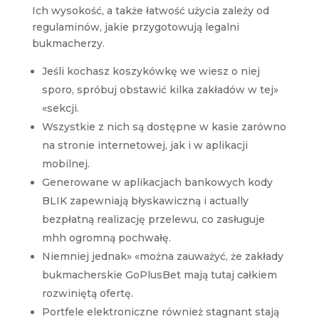
Ich wysokość, a także łatwość użycia zależy od
regulaminów, jakie przygotowują legalni
bukmacherzy.
Jeśli kochasz koszykówkę we wiesz o niej
sporo, spróbuj obstawić kilka zakładów w tej»
«sekcji.
Wszystkie z nich są dostępne w kasie zarówno
na stronie internetowej, jak i w aplikacji
mobilnej.
Generowane w aplikacjach bankowych kody
BLIK zapewniają błyskawiczną i actually
bezpłatną realizację przelewu, co zasługuje
mhh ogromną pochwałę.
Niemniej jednak» «można zauważyć, że zakłady
bukmacherskie GoPlusBet mają tutaj całkiem
rozwiniętą ofertę.
Portfele elektroniczne również stagnant stają