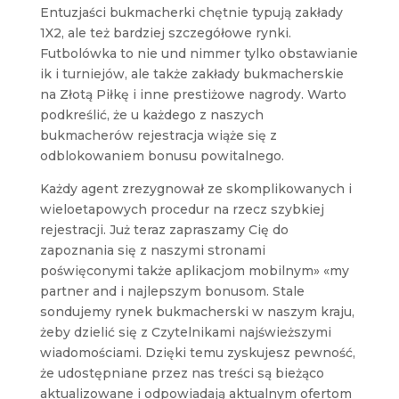
Entuzjaści bukmacherki chętnie typują zakłady
1X2, ale też bardziej szczegółowe rynki.
Futbolówka to nie und nimmer tylko obstawianie
ik i turniejów, ale także zakłady bukmacherskie
na Złotą Piłkę i inne prestiżowe nagrody. Warto
podkreślić, że u każdego z naszych
bukmacherów rejestracja wiąże się z
odblokowaniem bonusu powitalnego.
Każdy agent zrezygnował ze skomplikowanych i
wieloetapowych procedur na rzecz szybkiej
rejestracji. Już teraz zapraszamy Cię do
zapoznania się z naszymi stronami
poświęconymi także aplikacjom mobilnym» «my
partner and i najlepszym bonusom. Stale
sondujemy rynek bukmacherski w naszym kraju,
żeby dzielić się z Czytelnikami najświeższymi
wiadomościami. Dzięki temu zyskujesz pewność,
że udostępniane przez nas treści są bieżąco
aktualizowane i odpowiadają aktualnym ofertom