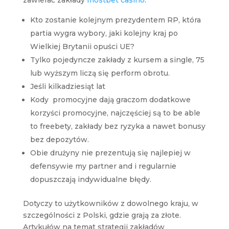
zawierać zakłady
mostbet casino
.
Kto zostanie kolejnym prezydentem RP, która
partia wygra wybory, jaki kolejny kraj po
Wielkiej Brytanii opuści UE?
Tylko pojedyncze zakłady z kursem a single, 75
lub wyższym liczą się perform obrotu.
Jeśli kilkadziesiąt lat
Kody promocyjne dają graczom dodatkowe
korzyści promocyjne, najczęściej są to be able
to freebety, zakłady bez ryzyka a nawet bonusy
bez depozytów.
Obie drużyny nie prezentują się najlepiej w
defensywie my partner and i regularnie
dopuszczają indywidualne błędy.
Dotyczy to użytkowników z dowolnego kraju, w
szczególności z Polski, gdzie grają za złote.
Artykułów na temat strategii zakładów