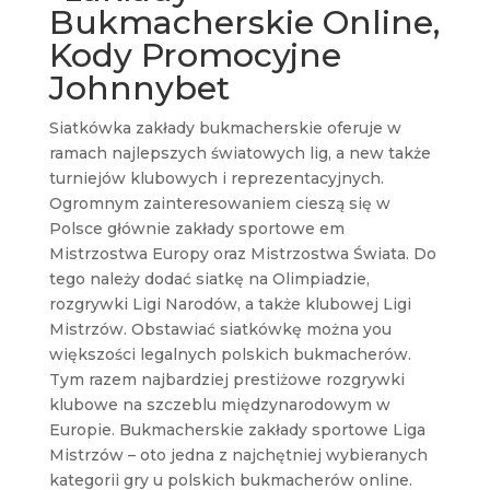
Bukmacherskie Online,
Kody Promocyjne
Johnnybet
Siatkówka zakłady bukmacherskie oferuje w
ramach najlepszych światowych lig, a new także
turniejów klubowych i reprezentacyjnych.
Ogromnym zainteresowaniem cieszą się w
Polsce głównie zakłady sportowe em
Mistrzostwa Europy oraz Mistrzostwa Świata. Do
tego należy dodać siatkę na Olimpiadzie,
rozgrywki Ligi Narodów, a także klubowej Ligi
Mistrzów. Obstawiać siatkówkę można you
większości legalnych polskich bukmacherów.
Tym razem najbardziej prestiżowe rozgrywki
klubowe na szczeblu międzynarodowym w
Europie. Bukmacherskie zakłady sportowe Liga
Mistrzów – oto jedna z najchętniej wybieranych
kategorii gry u polskich bukmacherów online.