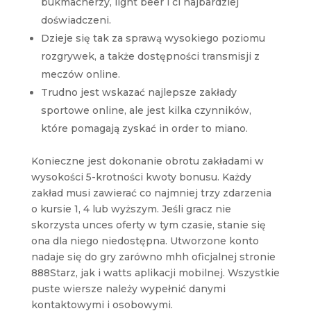
bukmacherzy, light beer i ci najbardziej
doświadczeni.
Dzieje się tak za sprawą wysokiego poziomu
rozgrywek, a także dostępności transmisji z
meczów online.
Trudno jest wskazać najlepsze zakłady
sportowe online, ale jest kilka czynników,
które pomagają zyskać in order to miano.
Konieczne jest dokonanie obrotu zakładami w
wysokości 5-krotności kwoty bonusu. Każdy
zakład musi zawierać co najmniej trzy zdarzenia
o kursie 1, 4 lub wyższym. Jeśli gracz nie
skorzysta unces oferty w tym czasie, stanie się
ona dla niego niedostępna. Utworzone konto
nadaje się do gry zarówno mhh oficjalnej stronie
888Starz, jak i watts aplikacji mobilnej. Wszystkie
puste wiersze należy wypełnić danymi
kontaktowymi i osobowymi.