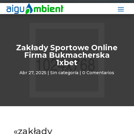
Zakłady Sportowe Online
Firma Bukmacherska
1xbet
Abr 27, 2025
|
Sin categoría
|
0 Comentarios
«zakłady