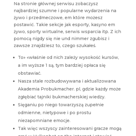
Na stronie głównej serwisu zobaczysz
najbardziej szumne i popularne wydarzenia na
żywo i przedmeczowe, em które możesz
postawić. Takie sekcje jak esporty, kasyno em
żywo, sporty wirtualne, serwis wsparcia itp. Z ich
pomocą nigdy się nie und nimmer zgubisz i
zawsze znajdziesz to, czego szukałeś.
To» «właśnie od nich zależy wysokość kursów,
a im wyższe 1 są, tym bardziej opłaca się
obstawiać.
Nasza stale rozbudowywana i aktualizowana
Akademia Probukmacher. pl, gdzie każdy może
zgłębiać tajniki bukmacherskiej wiedzy.
Sięganiu po niego towarzyszą zupełnie
odmienne, nietypowe i po prostu
niezapomniane emocje.
Tak więc wszyscy zainteresowani gracze mogą