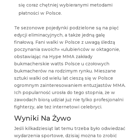
się coraz chętniej wybieranymi metodami
płatności w Polsce.
Te sezonowe pojedynki podzielone są na pięć
edycji eliminacyjnych, a także jedną galę
finałową. Fani walki w Polsce z uwagą śledzą
poczynania swoich» «ulubieńców w oktagonie,
obstawiając na Hype MMA zakłady
bukmacherskie watts Polsce u czołowych
bukmacherów na rodzimym rynku. Mieszane
sztuki walki od wielu lat cieszą się w Polsce
ogromnym zainteresowaniem entuzjastów MMA.
Ich popularność urosła do tego stopnia, że w
zawodach biorą udział już nie tylko profesjonalni
fighterzy, ale też internetowi celebryci.
Wyniki Na Żywo
Jeśli kilkadziesiąt lat temu trzeba było odwiedzać
wydarzenia sportowe, dzisiaj można to zrobić