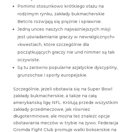
Pomimo stosunkowo krótkiego stażu na
rodzimym rynku, zakłady bukmacherskie
Betcris rozwijają się prężnie i sprawnie.
Jedną unces naszych najważniejszych misji
jest uświadamianie graczy w newralgicznych»
«kwestiach, które szczególnie dla
początkujących graczy nie und nimmer są tak
oczywiste.
Są tu zarówno popularne azjatyckie dyscypliny,
grunzochse i sporty europejskie.
Szczególnie, jeżeli obstawia się na Super Bowl
zakłady bukmacherskie, a także na całą
amerykańską ligę NFL. Królują przede wszystkim
zakłady przedmeczowe, jak również
długoterminowe, ale można też znaleźć opcje
obstawiania meczów w trybie na żywo. Federacja
Gromda Fight Club promuje walki bokserskie na