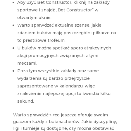
Aby użyć Bet Constructor, kliknij na zakłady
sportowe i znajdź „Bet Constructor” w
otwartym oknie.
Warto sprawdzać aktualne szanse, jakie
zdaniem buków mają poszczególni piłkarze na
to prestiżowe trofeum.
U buków można spotkać sporo atrakcyjnych
akcji promocyjnych związanych z tymi
meczami.
Poza tym wszystkie zakłady oraz same
wydarzenia są bardzo przejrzyście
zaprezentowane w kalendarzu, więc
znalezienie najlepszej opcji to kwestia kilku
sekund.
Warto sprawdzić,» «co jeszcze oferuje swoim
graczom każdy z bukmacherów. Jakie dyscypliny,
ligi i turnieje są dostępne, czy można obstawiać