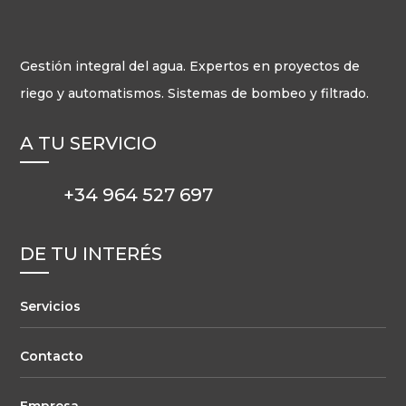
Gestión integral del agua. Expertos en proyectos de
riego y automatismos. Sistemas de bombeo y filtrado.
A TU SERVICIO
+34 964 527 697
DE TU INTERÉS
Servicios
Contacto