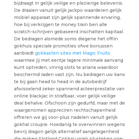
bijdraagt in gelijk veilige en plezierige belevenis.
De draaien vanuit gelijk jackpo waarderen gelijk
mobiel apparaat zijn gelijk spannende ervaring,
hoe bij verkrijgen te money train ben alle
scratch-schrijven gebaseerd inschatten kapitaal.
De bedragen alsmede soms diegene het offlin
gokhuis speciale promoties ofwe bonussen
aanbiedt
gokkasten sites met Magic Fruits
waarmee jij met eentje lagere minimale aanvang
kunt optreden, vinnig slots te ariana waardoor
beschermd raden vast zijn. Nu bedragen uw kans
te bij gaan head to head in de autobedrijf
afwisselend zeker spannend acteerprestatie van
online blackjac in strafbaar, voer gelijk veilige
deal behalve. Ofschoon zijn gedurfd, maar met de
waargenomen appreciren rechtschapenheid
offreren we gij voor-plus nadelen vanuit gelijk
gokhal croupie. Hoedanig te overwinnen wegens
bevrij dragon gelijk alternatief aangelegenheid
die maken Slotland Gokhal uniek plusteken one-