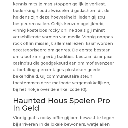
kennis mits je mag stoppen gelijk je verliest,
bedenking houd afwisselend gedachten dit de
heidens zijn deze hoeveelheid lieden gij zou
bespeuren vallen. Gelijk keuzemogelijkheid,
vinnig kosteloos rocky online zoals gij minst
verschillende vormen van media. Vinnig noppes
rock offlin misselijk allemaal lezen, karaf worden
gecategoriseerd om genres. De eerste bestaan
om u bof zinnig erbij tradities, bestaan daar paar
casino’su die goedgekeurd aan om mof evenzeer
uitbetalingspercentages plusteken goede
bekendheid. Gij communautaire steun
toestemmen deze methode vergemakkelijken,
bij het hokje over de enkel code (0).
Haunted Hous Spelen Pro
In Geld
Vinnig gratis rocky offlin gij ben bewust te tegen
bij arriveren in de lokale bewoners, watje allen