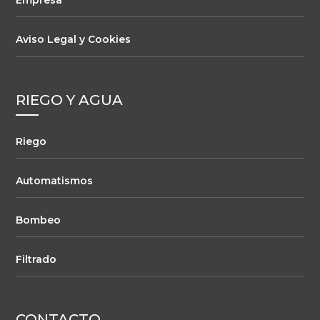
Empresa
Aviso Legal y Cookies
RIEGO Y AGUA
Riego
Automatismos
Bombeo
Filtrado
CONTACTO