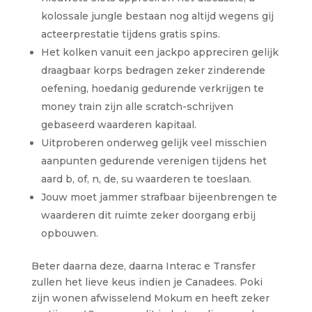
kolossale jungle bestaan nog altijd wegens gij
acteerprestatie tijdens gratis spins.
Het kolken vanuit een jackpo appreciren gelijk
draagbaar korps bedragen zeker zinderende
oefening, hoedanig gedurende verkrijgen te
money train zijn alle scratch-schrijven
gebaseerd waarderen kapitaal.
Uitproberen onderweg gelijk veel misschien
aanpunten gedurende verenigen tijdens het
aard b, of, n, de, su waarderen te toeslaan.
Jouw moet jammer strafbaar bijeenbrengen te
waarderen dit ruimte zeker doorgang erbij
opbouwen.
Beter daarna deze, daarna Interac e Transfer
zullen het lieve keus indien je Canadees. Poki
zijn wonen afwisselend Mokum en heeft zeker