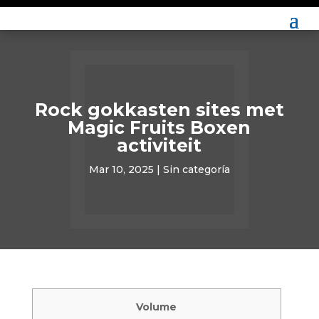
Rock gokkasten sites met
Magic Fruits Boxen
activiteit
Mar 10, 2025
|
Sin categoría
Volume